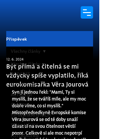
Příspěvek
Všechny články
12. 6. 2024
Všechny články
Být přímá a čitelná se mi
PODCAST
vždycky spíše vyplatilo, říká
eurokomisařka Věra Jourová
SLOVENSKO
Syn jí jednou řekl: "Mami, Ty si 
AKTUÁLNĚ
myslíš, že se tváříš mile, ale my moc 
ČLÁNEK
dobře víme, co si myslíš." 
Místopředsedkyně Evropské komise 
131 INSPIRATIVNÍCH
Věra Jourová se od té doby snaží 
TÉMA MĚSÍCE
dávat si na svou čitelnost větší 
pozor. Celkově si ale moc nepotrpí 
FOTOGALERIE