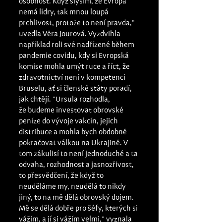
osobnost. Když slyším, že Evropa 
nemá lídry, tak mnou loupá 
prchlivost, protože to není pravda," 
uvedla Věra Jourová. Vyzdvihla 
například roli své nadřízené během 
pandemie covidu, kdy si Evropská 
komise mohla umýt ruce a říct, že 
zdravotnictví není v kompetenci 
Bruselu, ať si členské státy poradí, 
jak chtějí. "Ursula rozhodla, 
že budeme investovat obrovské 
peníze do vývoje vakcín, jejich 
distribuce a mohla bych obdobně 
pokračovat válkou na Ukrajině. V 
tom zákulisí to není jednoduché a ta 
odvaha, rozhodnost a jasnozřivost, 
to přesvědčení, že když to 
neuděláme my, neudělá to nikdy 
jiný, to na mě dělá obrovský dojem. 
Mě se dělá dobře pro šéfy, kterých si 
vážím, a jí si vážím velmi," vyznala 