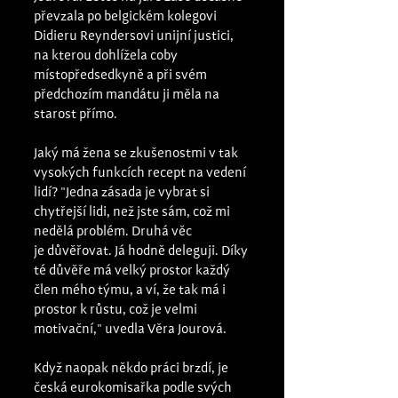
převzala po belgickém kolegovi 
Didieru Reyndersovi unijní justici, 
na kterou dohlížela coby 
místopředsedkyně a při svém 
předchozím mandátu ji měla na 
starost přímo.
Jaký má žena se zkušenostmi v tak 
vysokých funkcích recept na vedení 
lidí? "Jedna zásada je vybrat si 
chytřejší lidi, než jste sám, což mi 
nedělá problém. Druhá věc 
je důvěřovat. Já hodně deleguji. Díky 
té důvěře má velký prostor každý 
člen mého týmu, a ví, že tak má i 
prostor k růstu, což je velmi 
motivační," uvedla Věra Jourová.
Když naopak někdo práci brzdí, je 
česká eurokomisařka podle svých 