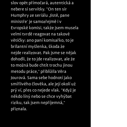
slov opět přímočará, autentická a 
nebere si servítky. "On ten sir 
Humphry ze seriálu 
‚
Jistě, pane 
ministře
'
 je samozřejmě i v 
Evropské komisi, takže jsem musela 
velmi tvrdě reagovat na takové 
větičky: ano paní komisařko, to je 
brilantní myšlenka, škoda že 
nejde realizovat. Pak jsme se nějak 
dohodli, že to jde realizovat, ale že 
to možná bude chtít trochu jinou 
metodu práce," přiblížila Věra 
Jourová. Sama sebe hodnotí jako 
smířlivého člověka, ale její okolí už 
prý ví, přes co nejede vlak. "Když je 
někdo líný nebo se chce vyhýbat 
riziku, tak jsem nepříjemná," 
přiznala.