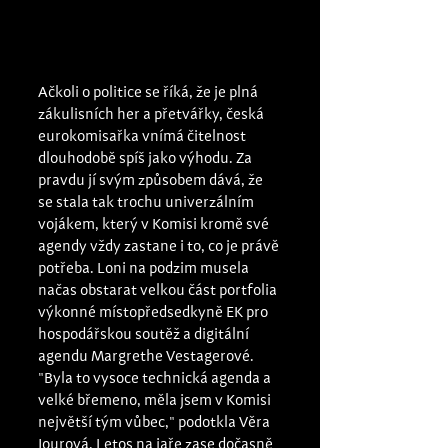
Ačkoli o politice se říká, že je plná 
zákulisních her a přetvářky, česká 
eurokomisařka vnímá čitelnost 
dlouhodobě spíš jako výhodu. Za 
pravdu jí svým způsobem dává, že 
se stala tak trochu univerzálním 
vojákem, který v Komisi kromě své 
agendy vždy zastane i to, co je právě 
potřeba. Loni na podzim musela 
načas obstarat velkou část portfolia 
výkonné místopředsedkyně EK pro 
hospodářskou soutěž a digitální 
agendu Margrethe Vestagerové. 
"Byla to vysoce technická agenda a 
velké břemeno, měla jsem v Komisi 
největší tým vůbec," podotkla Věra 
Jourová. Letos na jaře zase dočasně 