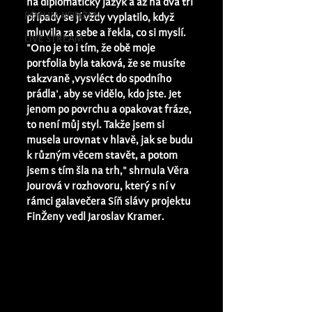
na diplomatický jazyk a až na dva tři 
FÓRUM #FINŽEN
případy se jí vždy vyplatilo, když 
mluvila za sebe a řekla, co si myslí. 
LIVE STREAM
"Ono je to i tím, že obě moje 
portfolia byla taková, že se musíte 
takzvaně ‚vysvléct do spodního 
prádla', aby se vidělo, kdo jste. Jet 
jenom po povrchu a opakovat fráze, 
to není můj styl. Takže jsem si 
musela urovnat v hlavě, jak se budu 
k různým věcem stavět, a potom 
jsem s tím šla na trh," shrnula Věra 
Jourová v rozhovoru, který s ní v 
rámci galavečera Síň slávy projektu 
FinŽeny vedl Jaroslav Kramer.