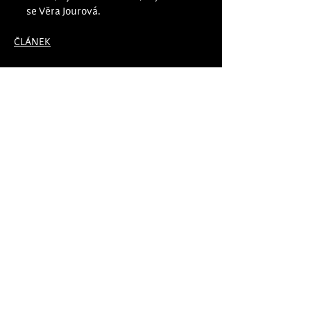
se Věra Jourová.
ČLÁNEK
1 komentář
Napsat komentář...
Nejnovější
Guest
(09. 1.)
Transparentní přístup Věry 
Jourové k politice odráží širší 
trend v moderním leadershipu, 
kde autenticita a jasná 
komunikace hrají primární roli. V 