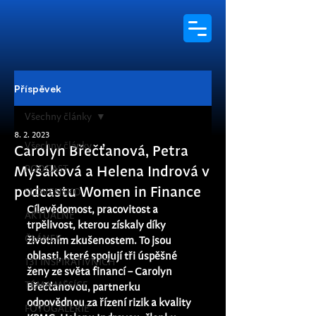
Příspěvek
Všechny články
8. 2. 2023
Všechny články
Carolyn Břečťanová, Petra
PODCAST
Myšáková a Helena Indrová v
podcastu Women in Finance
SLOVENSKO
Cílevědomost, pracovitost a 
AKTUÁLNĚ
trpělivost, kterou získaly díky 
ČLÁNEK
životním zkušenostem. To jsou 
oblasti, které spojují tři úspěšné 
131 INSPIRATIVNÍCH
ženy ze světa financí – Carolyn 
TÉMA MĚSÍCE
Břečťanovou, partnerku 
odpovědnou za řízení rizik a kvality 
FOTOGALERIE