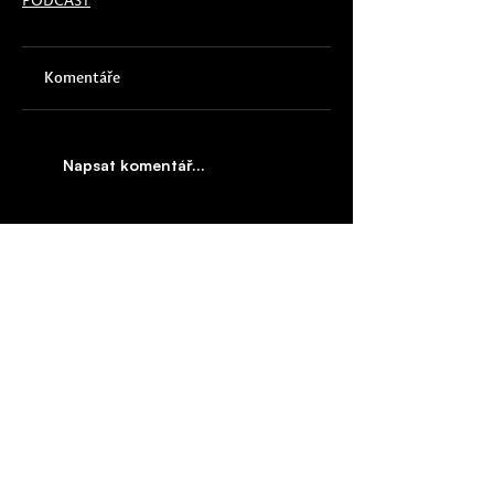
PODCAST
Komentáře
Napsat komentář...
Obsahová platforma #FinŽeny je součástí
obsahových projektů agentury
Cover
Story