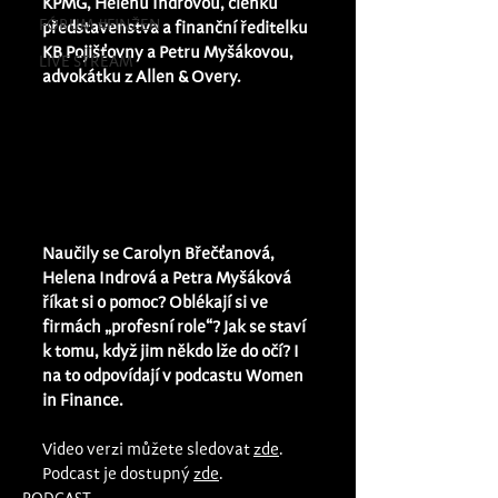
KPMG, Helenu Indrovou, členku 
FÓRUM #FINŽEN
představenstva a finanční ředitelku 
KB Pojišťovny a Petru Myšákovou, 
LIVE STREAM
advokátku z Allen & Overy.
Naučily se Carolyn Břečťanová, 
Helena Indrová a Petra Myšáková 
říkat si o pomoc? Oblékají si ve 
firmách „profesní role“? Jak se staví 
k tomu, když jim někdo lže do očí? I 
na to odpovídají v podcastu Women 
in Finance.
Video verzi můžete sledovat 
zde
. 
Podcast je dostupný 
zde
.