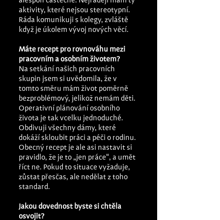
alespoň částečně. Nejraději mám ty 
aktivity, které nejsou stereotypní. 
Ráda komunikuji s kolegy, zvláště 
když je úkolem vývoj nových věcí.
Máte recept pro rovnováhu mezi 
pracovním a osobním životem? 
Na setkání našich pracovních 
skupin jsem si uvědomila, že v 
tomto směru mám život poměrně 
bezproblémový, jelikož nemám děti. 
Operativní plánování osobního 
života je tak vcelku jednoduché. 
Obdivuji všechny dámy, které 
dokáží skloubit práci a péči o rodinu. 
Obecný recept je ale asi nastavit si 
pravidlo, že je to „jen práce“, a umět 
říct ne. Pokud to situace vyžaduje, 
zůstat přesčas, ale nedělat z toho 
standard. 
Jakou dovednost byste si chtěla 
osvojit?