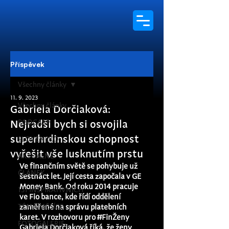
Příspěvek
Všechny články
11. 9. 2023
Všechny články
Gabriela Dorčiaková:
PODCAST
Nejradši bych si osvojila
superhrdinskou schopnost
SLOVENSKO
vyřešit vše lusknutím prstu
AKTUÁLNĚ
Ve finančním světě se pohybuje už 
ČLÁNEK
šestnáct let. Její cesta započala v GE 
Money Bank. Od roku 2014 pracuje 
131 INSPIRATIVNÍCH
ve Fio bance, kde řídí oddělení 
TÉMA MĚSÍCE
zaměřené na správu platebních 
karet. V rozhovoru pro 
#FinŽeny
FOTOGALERIE
Gabriela Dorčiaková říká, že ženy 