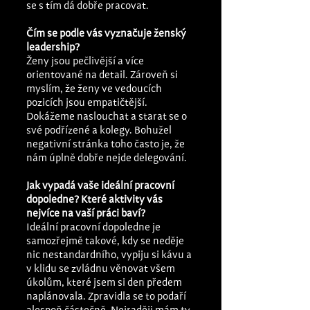
se s tím dá dobře pracovat.
Čím se podle vás vyznačuje ženský 
leadership?
Ženy jsou pečlivější a více 
orientované na detail. Zároveň si 
myslím, že ženy ve vedoucích 
pozicích jsou empatičtější. 
Dokážeme naslouchat a starat se o 
své podřízené a kolegy. Bohužel 
negativní stránka toho často je, že 
nám úplně dobře nejde delegování. 
Jak vypadá vaše ideální pracovní 
dopoledne? Které aktivity vás 
nejvíce na vaší práci baví? 
Ideální pracovní dopoledne je 
samozřejmě takové, kdy se neděje 
nic nestandardního, vypiju si kávu a 
v klidu se zvládnu věnovat všem 
úkolům, které jsem si den předem 
naplánovala. Zpravidla se to podaří 