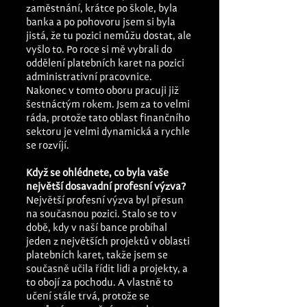
zaměstnání, krátce po škole, byla 
banka a po pohovoru jsem si byla 
jistá, že tu pozici nemůžu dostat, ale 
vyšlo to. Po roce si mě vybrali do 
oddělení platebních karet na pozici 
administrativní pracovnice. 
Nakonec v tomto oboru pracuji již 
šestnáctým rokem. Jsem za to velmi 
ráda, protože tato oblast finančního 
sektoru je velmi dynamická a rychle 
se rozvíjí.
Když se ohlédnete, co byla vaše 
největší dosavadní profesní výzva?
Největší profesní výzva byl přesun 
na současnou pozici. Stalo se to v 
době, kdy v naší bance probíhal 
jeden z největších projektů v oblasti 
platebních karet, takže jsem se 
současně učila řídit lidi a projekty, a 
to obojí za pochodu. A vlastně to 
učení stále trvá, protože se 