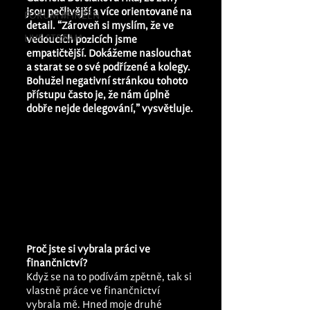
jsou pečlivější a více orientované na 
FÓRUM #FINŽEN
detail. “Zároveň si myslím, že ve 
LIVE STREAM
vedoucích pozicích jsme 
empatičtější. Dokážeme naslouchat 
a starat se o své podřízené a kolegy. 
Bohužel negativní stránkou tohoto 
přístupu často je, že nám úplně 
dobře nejde delegování,” vysvětluje.
Proč jste si vybrala práci ve 
finančnictví? 
Když se na to podívám zpětně, tak si 
vlastně práce ve finančnictví 
vybrala mě. Hned moje druhé 