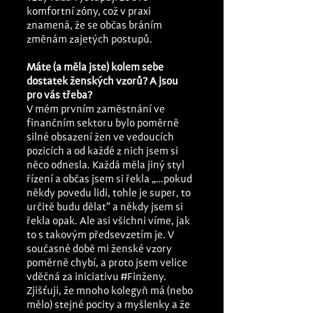
komfortní zóny, což v praxi 
znamená, že se občas bráním 
změnám zajetých postupů.
Máte (a měla jste) kolem sebe 
dostatek ženských vzorů? A jsou 
pro vás třeba? 
V mém prvním zaměstnání ve 
finančním sektoru bylo poměrně 
silné obsazení žen ve vedoucích 
pozicích a od každé z nich jsem si 
něco odnesla. Každá měla jiný styl 
řízení a občas jsem si řekla „…pokud 
někdy povedu lidi, tohle je super, to 
určitě budu dělat“ a někdy jsem si 
řekla opak. Ale asi všichni víme, jak 
to s takovým předsevzetím je. V 
současné době mi ženské vzory 
poměrně chybí, a proto jsem velice 
vděčná za iniciativu 
#Finženy
. 
Zjišťuji, že mnoho kolegyň má (nebo 
mělo) stejné pocity a myšlenky a že 