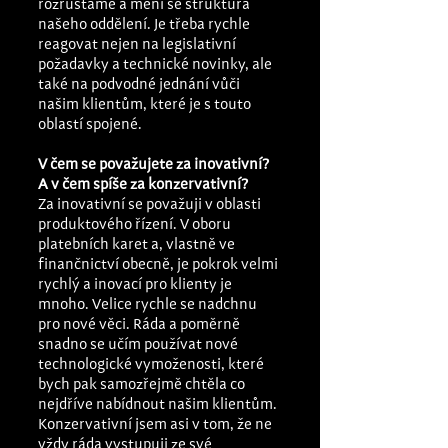
rozrůstáme a mění se struktura 
našeho oddělení. Je třeba rychle 
reagovat nejen na legislativní 
požadavky a technické novinky, ale 
také na podvodné jednání vůči 
našim klientům, které je s touto 
oblastí spojené.
V čem se považujete za inovativní? 
A v čem spíše za konzervativní? 
Za inovativní se považuji v oblasti 
produktového řízení. V oboru 
platebních karet a, vlastně ve 
finančnictví obecně, je pokrok velmi 
rychlý a inovací pro klienty je 
mnoho. Velice rychle se nadchnu 
pro nové věci. Ráda a poměrně 
snadno se učím používat nové 
technologické vymoženosti, které 
bych pak samozřejmě chtěla co 
nejdříve nabídnout našim klientům. 
Konzervativní jsem asi v tom, že ne 
vždy ráda vystupuji ze své 