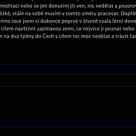
editací nebo se jen donutím jít ven, nic nedělat a pozoro
 těžké, stále na sobě musím v tomto směru pracovat. Dopřá
mto roce jsem si dokonce poprvé v životě vzala letní dov
cílem navštívit zajímavou zemi, co nejvíce ji poznat nebo
em na dva týdny do Čech s cílem nic moc nedělat a trávit čas