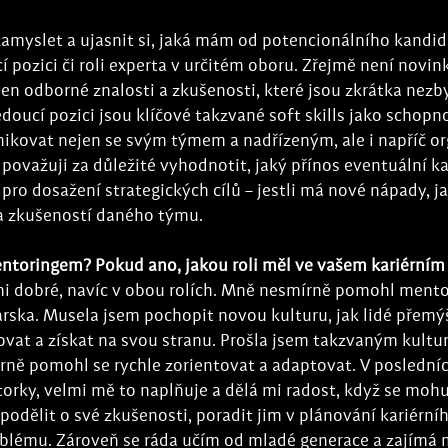
zamyslet a ujasnit si, jaká mám od potencionálního kandid
í pozici či roli experta v určitém oboru. Zřejmě není novink
en odborné znalosti a zkušenosti, které jsou zkrátka nez
oucí pozici jsou klíčové takzvané soft skills jako schopn
ikovat nejen se svým týmem a nadřízeným, ale i napříč org
e považuji za důležité vyhodnotit, jaký přínos eventuální ka
ro dosažení strategických cílů – jestli má nové nápady, jak
 a zkušeností daného týmu.
ntoringem? Pokud ano, jakou roli měl ve vašem kariérním 
 dobré, navíc v obou rolích. Mně nesmírně pomohl mentor
arska. Musela jsem pochopit novou kulturu, jak lidé přemýšl
vovat a získat na svou stranu. Prošla jsem takzvaným kult
ně pomohl se rychle zorientovat a adaptovat. V posledníc
torky, velmi mě to naplňuje a dělá mi radost, když se moh
podělit o své zkušenosti, poradit jim v plánování kariérníh
oblému. Zároveň se ráda učím od mladé generace a zajímá m