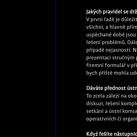
Jakých pravidel se dr
V první řadě je důlež
všichni, a hlavně pří
uspěchané době jsou 
řešení problémů. Dále
případě nejasností. N
prezentaci stručným 
firemní formulář v pří
bych příště mohla udě
Dáváte přednost úst
To zcela záleží na o
diskuzi, řešení komp
setkání a ústní komu
operativních či organ
Když řešíte nástupnic