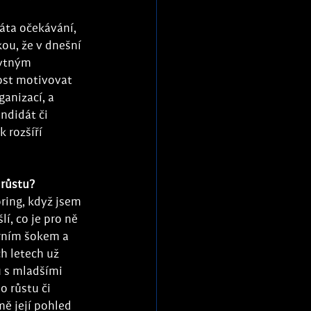
áta očekávání, 
ou, že v dnešní 
bytným 
ost motivovat 
anizací, a 
ndidát či 
 rozšíří 
růstu? 
ing, když jsem 
í, co je pro ně 
urním šokem a 
h letech už 
u s mladšími 
o růstu či 
ě její pohled 