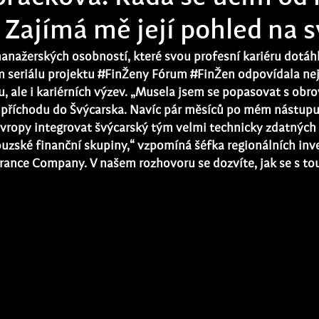
 Zajímá mě její pohled na s
manažerských osobností, které svou profesní kariéru dotáh
 seriálu projektu 
#FinŽeny
 Fórum 
#FinŽen
 odpovídala ne
u, ale i kariérních výzev. „Musela jsem se popasovat s obr
 příchodu do Švýcarska. Navíc pár měsíců po mém nástupu
 Evropy integrovat švýcarský tým velmi technicky zdatnýc
uzské finanční skupiny,“ vzpomíná šéfka regionálních inve
urance Company. V našem rozhovoru se dozvíte, jak se s to