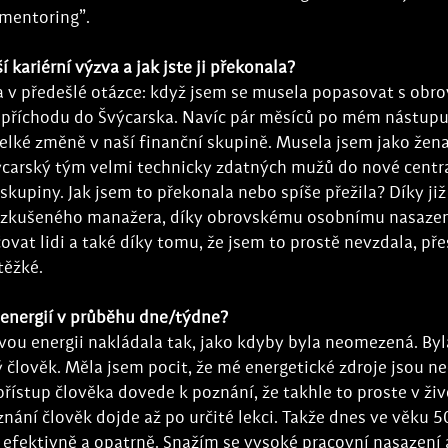
 mentoring”.
í kariérní výzva a jak jste ji překonala? 
la v předešlé otázce: když jsem se musela popasovat s obr
 příchodu do Švýcarska. Navíc pár měsíců po mém nástupu 
elké změně v naší finanční skupině. Musela jsem jako žena
ýcarský tým velmi technicky zdatných mužů do nové centr
skupiny. Jak jsem to překonala nebo spíše přežila? Díky j
 zkušeného manažera, díky obrovskému osobnímu nasazení
vat lidi a také díky tomu, že jsem to prostě nevzdala, pře
těžké.
 energií v průběhu dne/týdne? 
vou energii nakládala tak, jako kdyby byla neomezená. Byl
ý člověk. Měla jsem pocit, že mé energetické zdroje jsou n
řístup člověka dovede k poznání, že takhle to proste v živ
ání člověk dojde až po určité lekci. Takže dnes ve věku 50
 efektivně a opatrně. Snažím se vysoké pracovní nasazení a