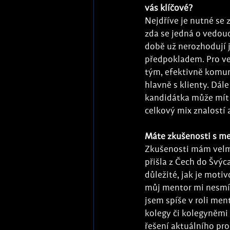
vás klíčové? 
Nejdříve je nutné se 
zda se jedná o vedouc
době už nerozhodují j
předpokladem. Pro ved
tým, efektivně komun
hlavně s klienty. Dál
kandidátka může mít p
celkový mix znalostí
Máte zkušenosti s me
Zkušenosti mám velmi
přišla z Čech do Švýc
důležité, jak je moti
můj mentor mi nesmír
jsem spíše v roli men
kolegy či kolegyněmi 
řešení aktuálního pr