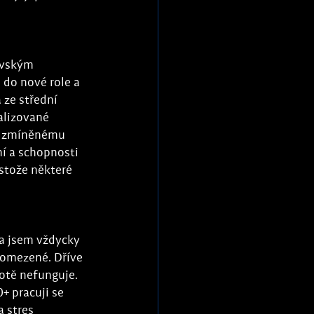
ovským 
do nové role a 
 ze střední 
alizované 
iž zmíněnému 
 a schopnosti 
stože některé 
a jsem vždycky 
eomezené. Dříve 
otě nefunguje. 
+ pracuji se 
 stres 