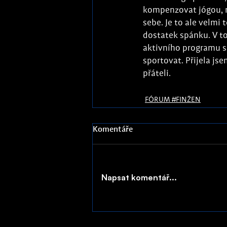
kompenzovat jógou, m
sebe. Je to ale velmi
dostatek spánku. V to
aktivního programu s 
sportovat. Přijela js
přáteli.
FÓRUM #FINŽEN
Komentáře
Napsat komentář...