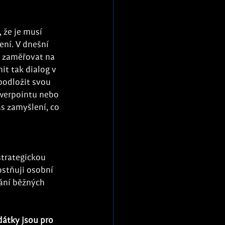
 že je musí 
ní. V dnešní 
 zaměřovat na 
t tak dialog v 
podložit svou 
werpointu nebo 
as zamyšlení, co 
trategickou 
stňuji osobní 
ání běžných 
dátky jsou pro 