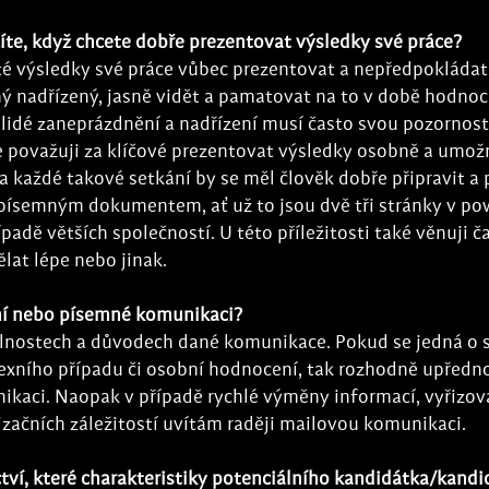
žíte, když chcete dobře prezentovat výsledky své práce? 
ité výsledky své práce vůbec prezentovat a nepředpokládat,
mý nadřízený, jasně vidět a pamatovat na to v době hodnoce
lidé zaneprázdnění a nadřízení musí často svou pozornost
 považuji za klíčové prezentovat výsledky osobně a umožni
a každé takové setkání by se měl člověk dobře připravit a 
písemným dokumentem, ať už to jsou dvě tři stránky v po
padě větších společností. U této příležitosti také věnuji č
lat lépe nebo jinak. 
ní nebo písemné komunikaci? 
kolnostech a důvodech dané komunikace. Pokud se jedná o s
lexního případu či osobní hodnocení, tak rozhodně upředno
nikaci. Naopak v případě rychlé výměny informací, vyřizov
izačních záležitostí uvítám raději mailovou komunikaci.
tví, které charakteristiky potenciálního kandidátka/kandi