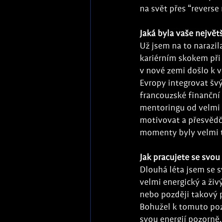
na svět přes “reverse
Jaká byla vaše největš
Už jsem na to narazi
kariérním skokem při
v nové zemi došlo k v
Evropy integrovat šv
francouzské finanční 
mentoringu od velmi
motivovat a přesvědčo
momenty byly velmi 
Jak pracujete se svou
Dlouhá léta jsem se s
velmi energický a živ
nebo později takový p
Bohužel k tomuto pozn
svou energií pozorně,