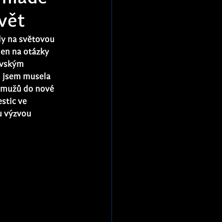
vět
ly na světovou 
jen na otázky 
ovským 
 jsem musela 
h mužů do nové 
stic ve 
u výzvou 