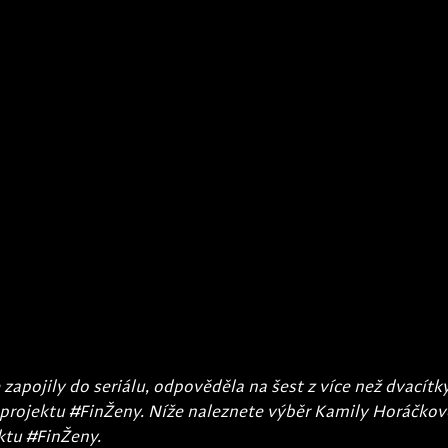
 zapojily do seriálu, odpověděla na šest z více než dvacítk
projektu 
#FinŽeny
. Níže naleznete výběr Kamily Horáčkové
ktu 
#FinŽeny
. 