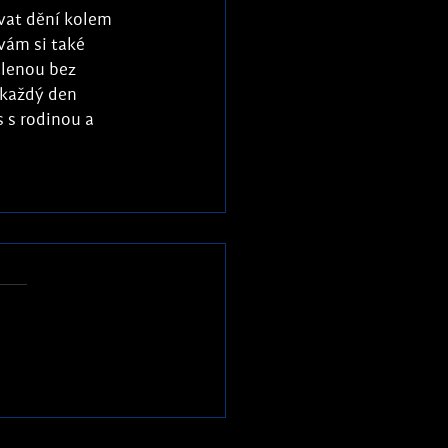
vat dění kolem 
vám si také 
olenou bez 
 každý den 
 s rodinou a 