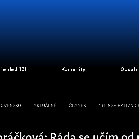
řehled 131
Komunity
Obsah
LOVENSKO
AKTUÁLNĚ
ČLÁNEK
131 INSPIRATIVNÍC
NŽEN
LIVE STREAM
ráčková: Ráda se učím od