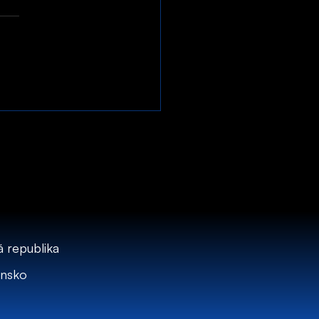
 republika
ensko