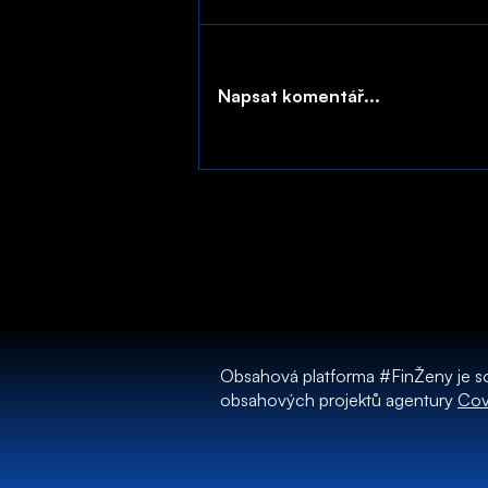
Napsat komentář...
Obsahová platforma #FinŽeny je s
obsahových projektů agentury
Cov