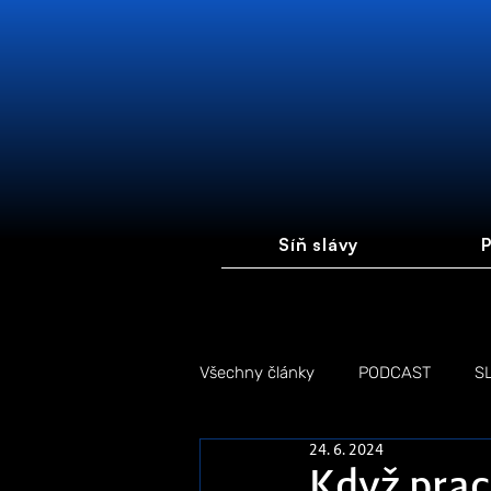
Síň slávy
P
Všechny články
PODCAST
S
24. 6. 2024
FOTOGALERIE
FÓRUM #FI
Když pracu