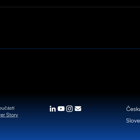
oučástí
Česká
er Story
Slov