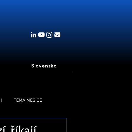
Slovensko
H
TÉMA MĚSÍCE
, říkají