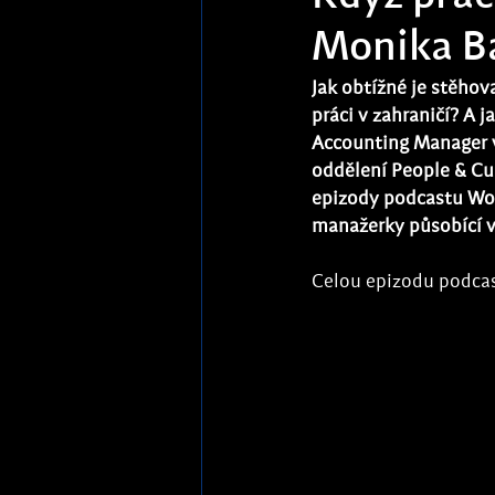
Monika Ba
Jak obtížné je stěhov
práci v zahraničí? A
Accounting Manager v 
oddělení People & Cul
epizody podcastu Wom
manažerky působící v
Celou epizodu podcas