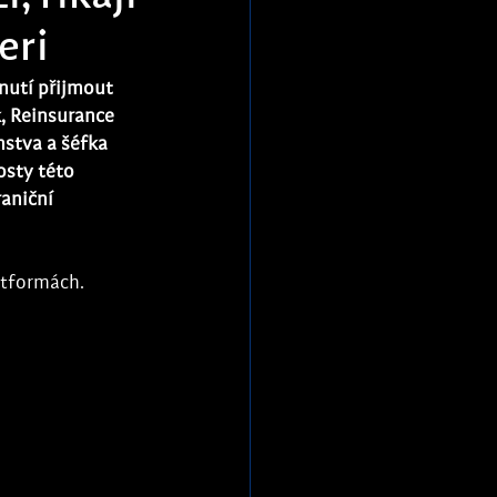
eri
nutí přijmout 
, Reinsurance 
stva a šéfka 
osty této 
aniční 
atformách.