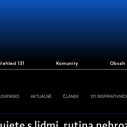
řehled 131
Komunity
Obsah
LOVENSKO
AKTUÁLNĚ
ČLÁNEK
131 INSPIRATIVNÍC
NŽEN
LIVE STREAM
jete s lidmi, rutina nehrozí