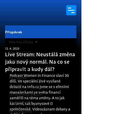
Příspěvek
Všechny články
12. 4. 2023
Všechny články
Live Stream: Neustálá změna
PODCAST
jako nový normál. Na co se
připravit a kudy dál?
SLOVENSKO
Podcast Women in Finance slaví 30 
AKTUÁLNĚ
dílů. Ve speciální živě vysílané 
ČLÁNEK
debatě na Info.cz jsme se s elitními 
manažerkami ze světa financí 
131 INSPIRATIVNÍCH
zaměřili na téma změny. A to jak 
TÉMA MĚSÍCE
kariérní, tak byznysové či 
společenské. Videozáznam debaty a 
FOTOGALERIE