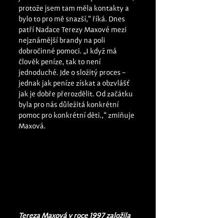
protože jsem tam měla kontakty a 
bylo to pro mě snazší,“ říká. Dnes 
patří Nadace Terezy Maxové mezi 
nejznámější brandy na poli 
dobročinné pomoci. „I když má 
člověk peníze, tak to není 
jednoduché. Jde o složitý proces – 
jednak jak peníze získat a obzvlášť 
jak je dobře přerozdělit. Od začátku 
byla pro nás důležitá konkrétní 
pomoc pro konkrétní děti.,“ zmiňuje 
Maxová.
Tereza Maxová v roce 1997 založila 