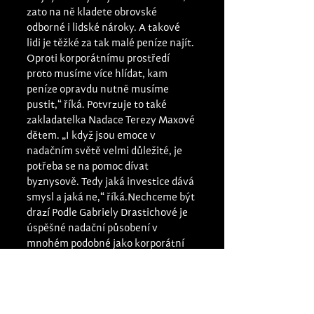
zato na ně kladete obrovské 
odborné i lidské nároky. A takové 
lidi je těžké za tak malé peníze najít. 
Oproti korporátnímu prostředí 
proto musíme více hlídat, kam 
peníze opravdu nutně musíme 
pustit,“ říká. Potvrzuje to také 
zakladatelka Nadace Terezy Maxové 
dětem. „I když jsou emoce v 
nadačním světě velmi důležité, je 
potřeba se na pomoc dívat 
byznysově. Tedy jaká investice dává 
smysl a jaká ne,“ říká.Nechceme být 
drazí Podle Gabriely Drastichové je 
úspěšné nadační působení v 
mnohém podobné jako korporátní 
prostředí. „Princip je v podstatě 
stejný. Pracujete jen s méně lidmi, 
zato na ně kladete obrovské 
odborné i lidské nároky. A takové 