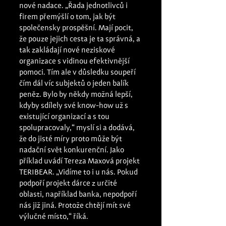
nové nadace. „Řada jednotlivců i 
firem přemýšlí o tom, jak být 
společensky prospěšní. Mají pocit, 
že pouze jejich cesta je ta správná, a 
tak zakládají nové neziskové 
organizace s vidinou efektivnější 
pomoci. Tím ale v důsledku soupeří 
čím dál víc subjektů o jeden balík 
peněz. Bylo by někdy možná lepší, 
kdyby sdílely své know-how už s 
existující organizací a s tou 
spolupracovaly,“ myslí si a dodává, 
že do jisté míry proto může být 
nadační svět konkurenční. Jako 
příklad uvádí Tereza Maxová projekt 
TERIBEAR. „Vidíme to i u nás. Pokud 
podpoří projekt dárce z určité 
oblasti, například banka, nepodpoří 
nás již jiná. Protože chtějí mít své 
výlučné místo,“ říká.