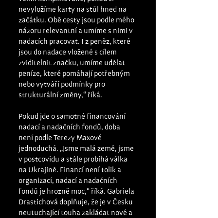
nevyložíme karty na stůl hned na 
začátku. Obě cesty jsou podle mého 
názoru relevantní a umíme s nimi v 
nadacích pracovat. I z peněz, které 
jsou do nadace vložené s cílem 
zviditelnit značku, umíme udělat 
peníze, které pomáhají potřebným 
nebo vytváří podmínky pro 
strukturální změny,“ říká. 
Pokud jde o samotné financování 
nadací a nadačních fondů, doba 
není podle Terezy Maxové 
jednoduchá. „Jsme malá země, jsme 
v postcovidu a stále probíhá válka 
na Ukrajině. Financí není tolik a 
organizací, nadací a nadačních 
fondů je hrozně moc,“ říká. Gabriela 
Drastichová doplňuje, že je v Česku 
neutuchající touha zakládat nové a 