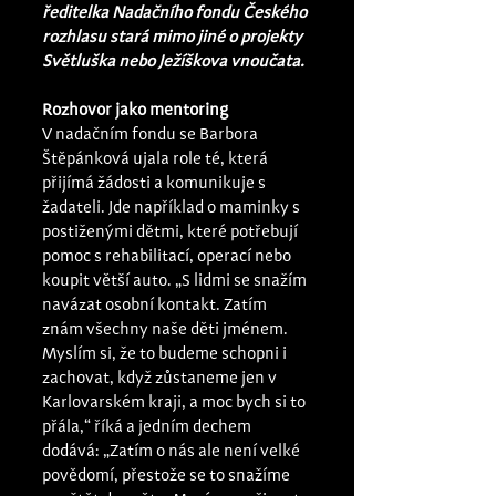
ředitelka Nadačního fondu Českého 
rozhlasu stará mimo jiné o projekty 
Světluška nebo Ježíškova vnoučata. 
Rozhovor jako mentoring 
V nadačním fondu se Barbora 
Štěpánková ujala role té, která 
přijímá žádosti a komunikuje s 
žadateli. Jde například o maminky s 
postiženými dětmi, které potřebují 
pomoc s rehabilitací, operací nebo 
koupit větší auto. „S lidmi se snažím 
navázat osobní kontakt. Zatím 
znám všechny naše děti jménem. 
Myslím si, že to budeme schopni i 
zachovat, když zůstaneme jen v 
Karlovarském kraji, a moc bych si to 
přála,“ říká a jedním dechem 
dodává: „Zatím o nás ale není velké 
povědomí, přestože se to snažíme 