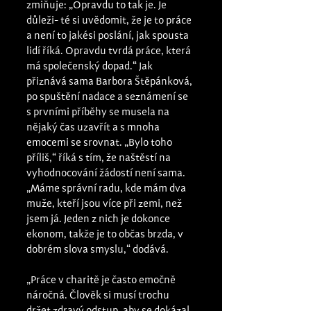
zmiňuje: „Opravdu to tak je. Je 
důleži- té si uvědomit, že je to práce 
a není to jakési poslání, jak spousta 
lidí říká. Opravdu tvrdá práce, která 
má společenský dopad.“ Jak 
přiznává sama Barbora Štěpánková, 
po spuštění nadace a seznámení se 
s prvními příběhy se musela na 
nějaký čas uzavřít a s mnoha 
emocemi se srovnat. „Bylo toho 
příliš,“ říká s tím, že naštěstí na 
vyhodnocování žádostí není sama. 
„Máme správní radu, kde mám dva 
muže, kteří jsou více při zemi, než 
jsem já. Jeden z nich je dokonce 
ekonom, takže je to občas brzda, v 
dobrém slova smyslu,“ dodává. 
„Práce v charitě je často emočně 
náročná. Člověk si musí trochu 