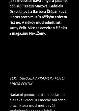
jaká investice dává smysl a jaká ne,“ 
FÓRUM #FINŽEN
popisují Tereza Maxová, Gabriela 
Drastichová a Barbora Štěpánková. 
LIVE STREAM
Občas proto musí s těžkým srdcem 
říct ne. A někdy musí odmítnutí 
samy čelit. Více se dozvíte v článku 
z magazínu NextŽeny. 
TEXT: JAROSLAV KRAMER / FOTO: 
LIBOR FOJTÍK
Nadační pomoc není jen posláním, 
ale také tvrdou a emočně náročnou 
prací, která musí měřit svůj 