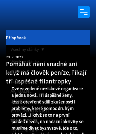
Příspěvek
Všechny články
20. 7. 2023
Všechny články
Pomáhat není snadné ani
PODCAST
když má člověk peníze, říkají
tři úspěšné filantropky
SLOVENSKO
Dvě zavedené neziskové organizace 
AKTUÁLNĚ
a jedna nová. Tři úspěšné ženy, 
ČLÁNEK
které otevřeně sdílí zkušenosti i 
problémy, které pomoc druhým 
131 INSPIRATIVNÍCH
provází. „I když se to na první 
TÉMA MĚSÍCE
pohled nezdá, na nadační aktivity se 
musíme dívat byznysově. Jde o to, 
FOTOGALERIE