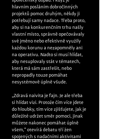
společenský dopad. I když je 
hlavním posláním dobročinných 
projektů pomoc druhým, někdy ji 
potřebují samy nadace. Třeba proto, 
aby si na konkurenčním trhu našly 
vlastní místo, správně opečovávaly 
své jméno nebo efektivně využily 
každou korunu a nezapomněly ani 
na operativu. Nadto si musí hlídat, 
aby nesuplovaly stát v tématech, 
která má sám zastřešit, nebo 
nepropadly touze pomáhat 
nesystémově úplně všude. 
„Zdravá naivita je fajn. Je ale třeba 
si hlídat vizi. Protože čím více jdete 
do hloubky, tím více zjišťujete, jak je 
důležité udržet směr pomoci, jinak 
můžete nakonec pomáhat úplně 
všem,“ otevírá debatu tří žen 
spojených s nadačními aktivitami 