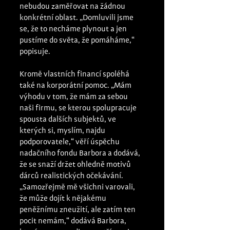
nebudou zaměřovat na žádnou 
konkrétní oblast. „Domluvili jsme 
se, že to necháme plynout a jen 
pustíme do světa, že pomáháme,“ 
popisuje. 
Kromě vlastních financí spoléhá 
také na korporátní pomoc. „Mám 
výhodu v tom, že mám za sebou 
naši firmu, se kterou spolupracuje 
spousta dalších subjektů, ve 
kterých si, myslím, najdu 
podporovatele,“ věří úspěchu 
nadačního fondu Barbora a dodává, 
že se snaží držet ohledně motivů 
dárců realistických očekávání. 
„Samozřejmě mě všichni varovali, 
že může dojít k nějakému 
peněžnímu zneužití, ale zatím ten 
pocit nemám,“ dodává Barbora, 