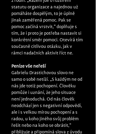
z rodin. „Rázem jde o rozšíření 
statutu organizace a najednou už 
pomáháte dospělým, to je úplně 
jinak zaměřená pomoc. Pak se 
pomoc začíná vrstvit,“ doplňuje s 
tím, že i proto je potřeba nastavit si 
konkrétní směr pomoci. Otevírá tím 
současně citlivou otázku, jak v 
rámci nadačních aktivit říct ne. 
Peníze vše neřeší 
Gabrielu Drastichovou slovo ne 
samo o sobě netíží. „S každým ne od 
nás jde totiž pochopení. Člověku 
pomůže i uznání, že jeho situace 
není jednoduchá. Od nás člověk 
neodchází jen s negativní odpovědí, 
ale i s velkou mírou pochopení a s 
radou, u koho jiného svůj problém 
řešit nebo na koho se obrátit,“ 
přibližuje a připomíná slova z úvodu 