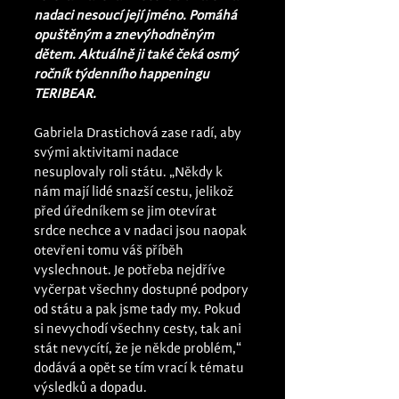
nadaci nesoucí její jméno. Pomáhá 
opuštěným a znevýhodněným 
dětem. Aktuálně ji také čeká osmý 
ročník týdenního happeningu 
TERIBEAR. 
Gabriela Drastichová zase radí, aby 
svými aktivitami nadace 
nesuplovaly roli státu. „Někdy k 
nám mají lidé snazší cestu, jelikož 
před úředníkem se jim otevírat 
srdce nechce a v nadaci jsou naopak 
otevřeni tomu váš příběh 
vyslechnout. Je potřeba nejdříve 
vyčerpat všechny dostupné podpory 
od státu a pak jsme tady my. Pokud 
si nevychodí všechny cesty, tak ani 
stát nevycítí, že je někde problém,“ 
dodává a opět se tím vrací k tématu 
výsledků a dopadu. 