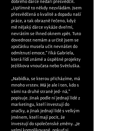
dobrého dárce nedaří přesvědčit. 
„Upřímně to někdy nezvládám. Jsem 
přesvědčená o kvalitě a dopadu naší 
práce, a tak obrazně řečeno, když 
mě nějaký dárce vykáže dveřmi, 
nevrátím se ihned oknem zpět. Tuto 
dovednost nemám a určitě jsem se 
zpočátku musela učit nevnášet do 
odmítnutí emoce,“ říká Gabriela, 
která řídí známé a úspěšné projekty 
Ježíškova vnoučata nebo Světluška. 
„Nabídka, se kterou přicházíme, má 
mnoho vrstev. Má je ale i ten, kdo s 
vámi na druhé straně jed- ná,“ 
popisuje. Jinak podle ní jednají lidé z 
marketingu, kteří investují do 
značky, a jinak jednají lidé s velkým 
jménem, kteří mají pocit, že 
investují do společenské změny. „Je 
velmi komplikované, pokud si 