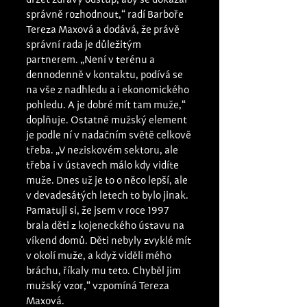
držet zdravý odstup, aby se dokázal 
správně rozhodnout,“ radí Barboře 
Tereza Maxová a dodává, že právě 
správní rada je důležitým 
partnerem. „Není v terénu a 
dennodenně v kontaktu, podívá se 
na vše z nadhledu a i ekonomického 
pohledu. A je dobré mít tam muže,“ 
doplňuje. Ostatně mužský element 
je podle ní v nadačním světě celkově 
třeba. „V neziskovém sektoru, ale 
třeba i v ústavech málo kdy vidíte 
muže. Dnes už je to o něco lepší, ale 
v devadesátých letech to bylo jinak. 
Pamatuji si, že jsem v roce 1997 
brala děti z kojeneckého ústavu na 
víkend domů. Děti nebyly zvyklé mít 
v okolí muže, a když viděli mého 
bráchu, říkaly mu teto. Chyběl jim 
mužský vzor,“ vzpomíná Tereza 
Maxová. 