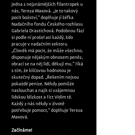
jedna z nejznámějších filantropek u 
nás, Tereza Maxová. „Je to takový 
pocit božství,“ doplňuje jí šéfka 
Nadačního fondu Českého rozhlasu 
Gabriela Drastichová. Podobnou fází 
si podle ní prošel asi každý, kdo 
pracuje v nadačním sektoru. 
„Člověk má pocit, že může všechno, 
disponuje nějakým obnosem peněz, 
obrací se na něj lidi, děkují mu,“ říká 
s tím, že klíčovou hodnotou je 
skutečný dopad. „Řešením nejsou 
pokaždé peníze. Někdy pomůže 
naslouchat a najít si vzájemnou 
lidskou blízkost a říct Vidím tě. 
Každý z nás někdy v životě 
potřebuje pomoct,“ doplňuje Tereza 
Maxová. 
Začínáme! 