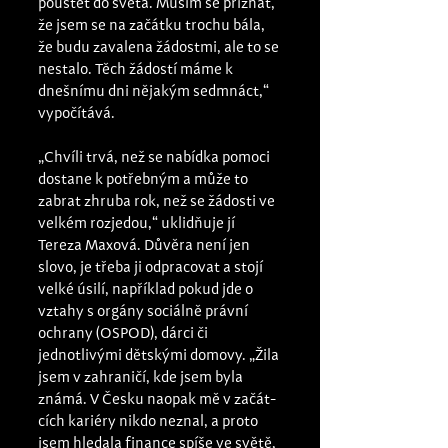
pouštět do světa. Musím se přiznat, 
že jsem se na začátku trochu bála, 
že budu zavalena žádostmi, ale to se 
nestalo. Těch žádostí máme k 
dnešnímu dni nějakým sedmnáct,“ 
vypočítává. 
„Chvíli trvá, než se nabídka pomoci 
dostane k potřebným a může to 
zabrat zhruba rok, než se žádosti ve 
velkém rozjedou,“ uklidňuje jí 
Tereza Maxová. Důvěra není jen 
slovo, je třeba ji odpracovat a stojí 
velké úsilí, například pokud jde o 
vztahy s orgány sociálně právní 
ochrany (OSPOD), dárci či 
jednotlivými dětskými domovy. „Žila 
jsem v zahraničí, kde jsem byla 
známá. V Česku naopak mě v začát- 
cích kariéry nikdo neznal, a proto 
jsem hledala finance spíše ve světě, 