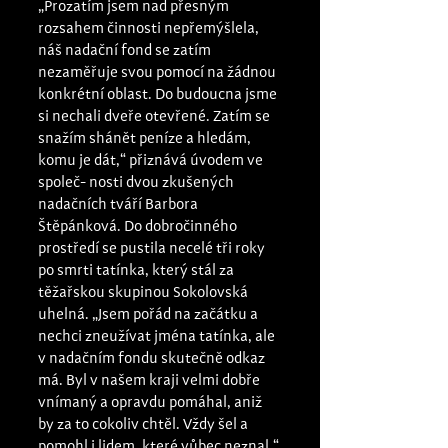
„Prozatím jsem nad přesným 
rozsahem činnosti nepřemýšlela, 
náš nadační fond se zatím 
nezaměřuje svou pomocí na žádnou 
konkrétní oblast. Do budoucna jsme 
si nechali dveře otevřené. Zatím se 
snažím shánět peníze a hledám, 
komu je dát,“ přiznává úvodem ve 
společ- nosti dvou zkušených 
nadačních tváří Barbora 
Štěpánková. Do dobročinného 
prostředí se pustila necelé tři roky 
po smrti tatínka, který stál za 
těžařskou skupinou Sokolovská 
uhelná. „Jsem pořád na začátku a 
nechci zneužívat jména tatínka, ale 
v nadačním fondu skutečně odkaz 
má. Byl v našem kraji velmi dobře 
vnímaný a opravdu pomáhal, aniž 
by za to cokoliv chtěl. Vždy šel a 
pomohl i lidem, které vůbec neznal,“ 