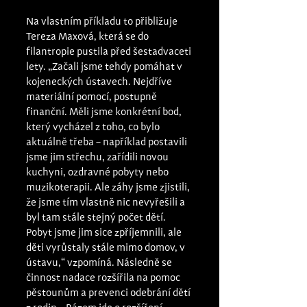
Na vlastním příkladu to přibližuje 
Tereza Maxová, která se do 
filantropie pustila před šestadvaceti 
lety. „Začali jsme tehdy pomáhat v 
kojeneckých ústavech. Nejdříve 
materiální pomocí, postupně 
finanční. Měli jsme konkrétní bod, 
který vycházel z toho, co bylo 
aktuálně třeba – například postavili 
jsme jim střechu, zařídili novou 
kuchyni, ozdravné pobyty nebo 
muzikoterapii. Ale záhy jsme zjistili, 
že jsme tím vlastně nic nevyřešili a 
byl tam stále stejný počet dětí. 
Pobyt jsme jim sice zpříjemnili, ale 
děti vyrůstaly stále mimo domov, v 
ústavu,“ vzpomíná. Následně se 
činnost nadace rozšířila na pomoc 
pěstounům a prevenci odebrání dětí 