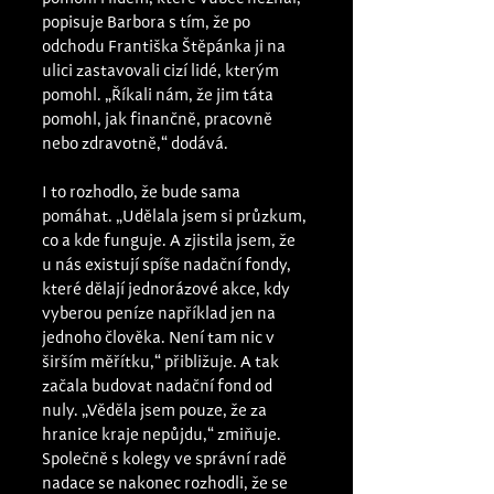
popisuje Barbora s tím, že po 
odchodu Františka Štěpánka ji na 
ulici zastavovali cizí lidé, kterým 
pomohl. „Říkali nám, že jim táta 
pomohl, jak finančně, pracovně 
nebo zdravotně,“ dodává. 
I to rozhodlo, že bude sama 
pomáhat. „Udělala jsem si průzkum, 
co a kde funguje. A zjistila jsem, že 
u nás existují spíše nadační fondy, 
které dělají jednorázové akce, kdy 
vyberou peníze například jen na 
jednoho člověka. Není tam nic v 
širším měřítku,“ přibližuje. A tak 
začala budovat nadační fond od 
nuly. „Věděla jsem pouze, že za 
hranice kraje nepůjdu,“ zmiňuje. 
Společně s kolegy ve správní radě 
nadace se nakonec rozhodli, že se 