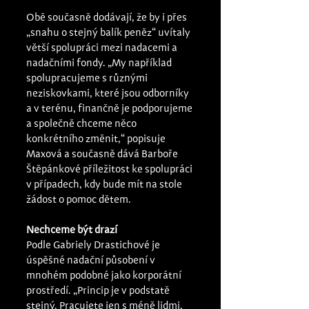
Obě současně dodávají, že by i přes 
„snahu o stejný balík peněz“ uvítaly 
větší spolupráci mezi nadacemi a 
nadačními fondy. „My například 
spolupracujeme s různými 
neziskovkami, které jsou odborníky 
a v terénu, finančně je podporujeme 
a společně chceme něco 
konkrétního změnit,“ popisuje 
Maxová a současně dává Barboře 
Štěpánkové příležitost ke spolupráci 
v případech, kdy bude mít na stole 
žádost o pomoc dětem.
Nechceme být drazí 
Podle Gabriely Drastichové je 
úspěšné nadační působení v 
mnohém podobné jako korporátní 
prostředí. „Princip je v podstatě 
stejný. Pracujete jen s méně lidmi, 