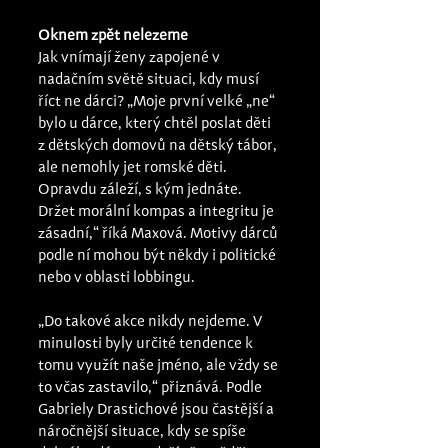
Oknem zpět nelezeme 
Jak vnímají ženy zapojené v 
nadačním světě situaci, kdy musí 
říct ne dárci? „Moje první velké „ne“ 
bylo u dárce, který chtěl poslat děti 
z dětských domovů na dětský tábor, 
ale nemohly jet romské děti. 
Opravdu záleží, s kým jednáte. 
Držet morální kompas a integritu je 
zásadní,“ říká Maxová. Motivy dárců 
podle ní mohou být někdy i politické 
nebo v oblasti lobbingu. 
„Do takové akce nikdy nejdeme. V 
minulosti byly určité tendence k 
tomu využít naše jméno, ale vždy se 
to včas zastavilo,“ přiznává. Podle 
Gabriely Drastichové jsou častější a 
náročnější situace, kdy se spíše 