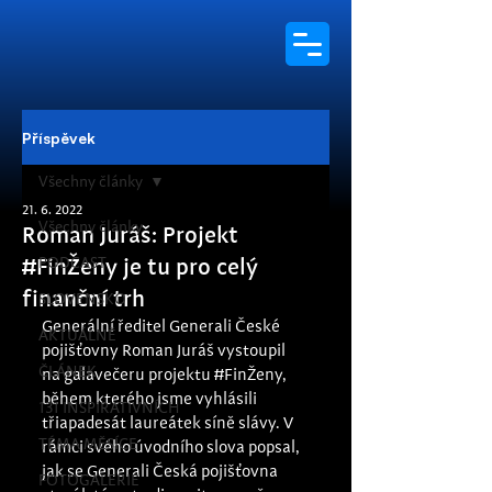
Příspěvek
Všechny články
21. 6. 2022
Všechny články
Roman Juráš: Projekt
PODCAST
#FinŽeny je tu pro celý
finanční trh
SLOVENSKO
Generální ředitel Generali České 
AKTUÁLNĚ
pojišťovny Roman Juráš vystoupil 
ČLÁNEK
na galavečeru projektu 
#FinŽeny
, 
během kterého jsme vyhlásili 
131 INSPIRATIVNÍCH
třiapadesát laureátek síně slávy. V 
TÉMA MĚSÍCE
rámci svého úvodního slova popsal, 
jak se Generali Česká pojišťovna 
FOTOGALERIE