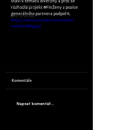
staví k tématu diverzity a proč se 
FÓRUM #FINŽEN
rozhodla projekt 
#FinŽeny
 z pozice 
generálního partnera podpořit.
LIVE STREAM
https://www.youtube.com/watch?
v=OnbUWRJgdzI
Komentáře
Napsat komentář...