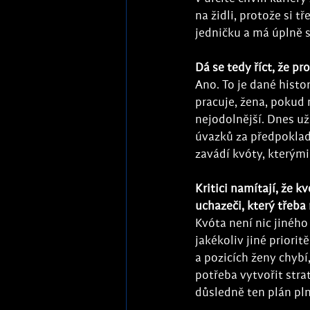
na židli, protože si 
jedničku a má úplně s
Dá se tedy říct, že 
Ano. To je dané histo
pracuje, žena, pokud 
nejodolnější. Dnes už 
úvazků za předpoklad
zavádí kvóty, kterým
Kritici namítají, že k
uchazeči, který třeba
Kvóta není nic jiného 
jakékoliv jiné priorit
a pozicích ženy chybí
potřeba vytvořit strat
důsledně ten plán plni