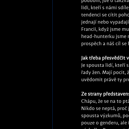
podobní, jde o takzv
lidi, kteří s námi sd
tendenci se cítit poh
jednají nebo vypadají
Francii, když jsme mu
head-hunterku jsme n
prospěch a náš cíl se 
Jak třeba přesvědčit 
Je spousta lidí, kteří
řady žen. Mají pocit,
uvědomit právě ty pr
Ze strany představens
Chápu, že se na to pt
Nikdo se neptá, proč 
spousta výzkumů, podl
pouze o genderu, ale 