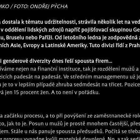
MKO / FOTO: ONDŘEJ PÝCHA
 dostala k tématu udržitelnosti, strávila několik let na ve
 v oddělení lidských zdrojů napříč pojišťovací skupinou Gen
tu, Bruselu nebo Paříži. Od letošního ledna je zodpovědná 
ích Asie, Evropy a Latinské Ameriky. Tuto divizi řídí z Prah
i genderové diverzity dnes řeší spousta firem...
díváme nejen na finanční instituce, tak je rozdělení mužů a
cích padesát na padesát. Ve středním managementu už je
e to v lepším případě zhruba sedmdesát na třicet. Pozice
 jen 15 procent žen. A to není v pořádku. 
a začátku procesu, a to při povýšení ze zaměstnanecké rol
, jak to je. Posun u mužů je prostě mnohem častější, pře
jem. Stále u nás panuje spousta předsudků. Počítá se třeba 
ry z procesu vypadne kvůli mateřské dovolené. No, a tak sed