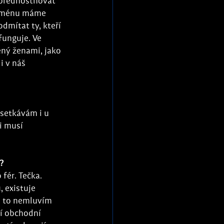
upřednostňovat 
enoménu máme 
dmítat ty, kteří 
funguje. Ve 
ený ženami, jako 
 v náš 
 setkávám i u 
i musí 
?
fér. Tečka. 
 existuje 
a to nemluvím 
ší obchodní 