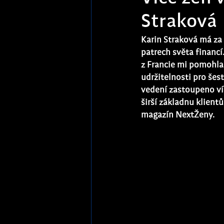
Straková
Karin Straková má za
patrech světa financí
z Francie mi pomohla o
udržitelnosti pro šes
vedení zastoupeno víc
širší základnu klient
magazín NextŽeny. 