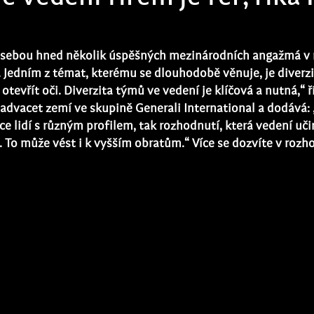
 sebou hned několik úspěšných mezinárodních angažmá v 
. Jedním z témat, kterému se dlouhodobě věnuje, je diverzi
tevřít oči. Diverzita týmů ve vedení je klíčová a nutná,“ ř
tadvacet zemí ve skupině Generali International a dodává: 
e lidí s různým profilem, tak rozhodnutí, která vedení učin
ů. To může vést i k vyšším obratům.“ Více se dozvíte v rozh