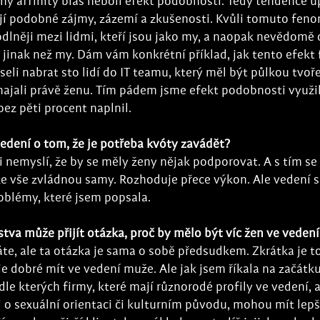
aný affinity bias neboli efekt podobnosti. Tedy tendence 
ílejí podobné zájmy, zázemí a zkušenosti. Kvůli tomuto f
odlněji mezi lidmi, kteří jsou jako my, a naopak nevědomě o
 jinak než my. Dám vám konkrétní příklad, jak tento efekt 
seli nabrat sto lidí do IT teamu, který měl být půlkou tvoř
ajali právě ženu. Tím pádem jsme efekt podobnosti využili
bez pěti procent naplnil.
vedení o tom, že je potřeba kvóty zavádět?
 si nemyslí, že by se měly ženy nějak podporovat. A s tím se
 že vše zvládnou samy. Rozhoduje přece výkon. Ale vedení s
oblémy, které jsem popsala.
tva může přijít otázka, proč by mělo být víc žen ve vedení
áte, ale ta otázka je sama o sobě předsudkem. Zkrátka je to 
je dobré mít ve vedení muže. Ale jak jsem říkala na začátku,
e kterých firmy, které mají různorodé profily ve vedení, 
i o sexuální orientaci či kulturním původu, mohou mít lep