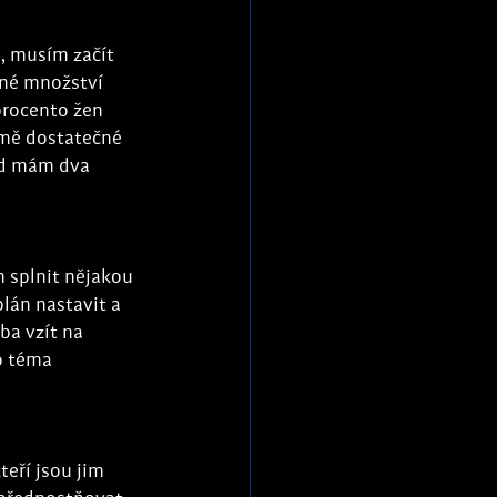
, musím začít 
né množství 
procento žen 
mě dostatečné 
ud mám dva 
 splnit nějakou 
lán nastavit a 
a vzít na 
o téma 
eří jsou jim 