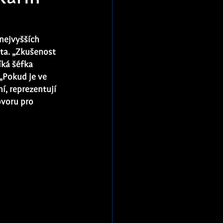
nejvyšších 
ta. „Zkušenost 
íká šéfka 
„Pokud je ve 
í, reprezentují 
ovoru pro 