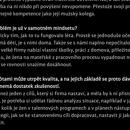
třeba na ni nikdo při povýšení nevzpomene. Přestože svoji pr
tejné kompetence jako její mužský kolega. 
problém je už v samotném mindsetu?
ricky tím, jak to tu fungovalo léta. Prostě se jednoduše oč
má děti, je s nimi doma. Takže se s námi naplno nepočítalo.
velké firmy nabízí vlastní školky, práci z domova, příležit
u, že žena na mateřské z pracovního procesu vypadnout ne
i se rovnosti snažíme dosáhnout. 
vótami může utrpět kvalita, a na jejich základě se proto dá
 nemá dostatek zkušeností. 
než jeden z cílů, který si firma nastaví, a měla by k ní přis
ě. Je potřeba si udělat řádnou analýzu situace, například v 
, kolik je žen v talentových programech a v plánech nástupn
egii, jak se ke stanovenému cíli dopracovat, nastavit ji jako
t. 