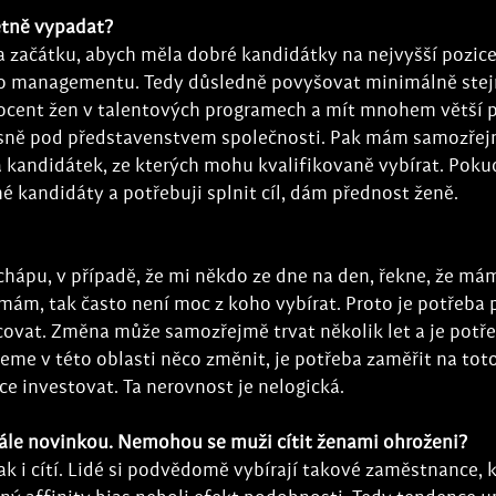
étně vypadat? 
a začátku, abych měla dobré kandidátky na nejvyšší pozice
ho managementu. Tedy důsledně povyšovat minimálně stej
rocent žen v talentových programech a mít mnohem větší 
ěsně pod představenstvem společnosti. Pak mám samozřej
 kandidátek, ze kterých mohu kvalifikovaně vybírat. Pok
 kandidáty a potřebuji splnit cíl, dám přednost ženě. 
chápu, v případě, že mi někdo ze dne na den, řekne, že mám
emám, tak často není moc z koho vybírat. Proto je potřeba p
ovat. Změna může samozřejmě trvat několik let a je potřeb
eme v této oblasti něco změnit, je potřeba zaměřit na tot
ce investovat. Ta nerovnost je nelogická. 
tále novinkou. Nemohou se muži cítit ženami ohroženi? 
ak i cítí. Lidé si podvědomě vybírají takové zaměstnance, kt