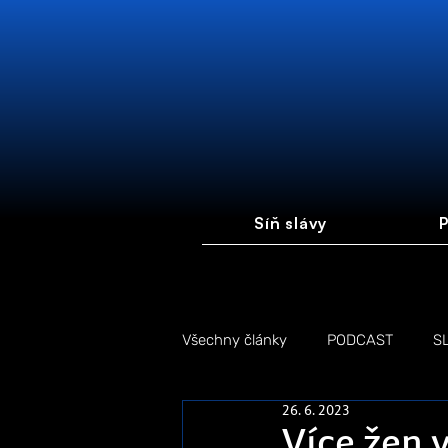
Síň slávy
P
Všechny články
PODCAST
S
26. 6. 2023
FOTOGALERIE
FÓRUM #FI
Více žen v