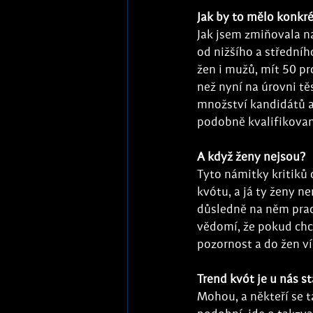
Jak by to mělo konkr
Jak jsem zmiňovala n
od nižšího a střední
žen i mužů, mít 50 p
než nyní na úrovni t
množství kandidátů a
podobně kvalifikované
A když ženy nejsou? 
Tyto námitky kritiků 
kvótu, a já ty ženy n
důsledně na něm prac
vědomí, že pokud chc
pozornost a do žen ví
Trend kvót je u nás s
Mohou, a někteří se t