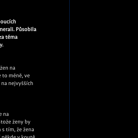
doucích 
erali. Působila 
za téma 
y. 
 žen na 
 to méně, ve 
 na nejvyšších 
e na 
stože ženy by 
s tím, že žena 
í někde v koutě 