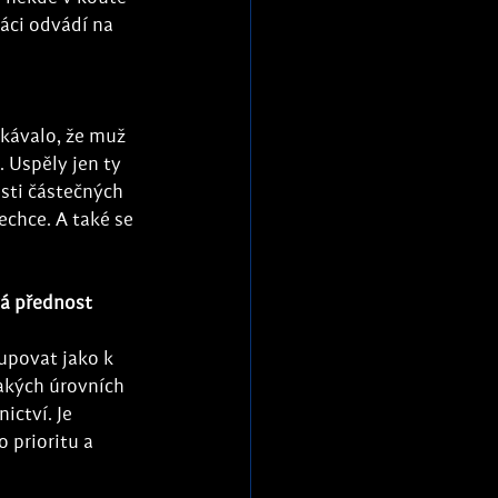
áci odvádí na 
ekávalo, že muž 
 Uspěly jen ty 
osti částečných 
chce. A také se 
vá přednost 
tupovat jako k 
jakých úrovních 
ictví. Je 
 prioritu a 