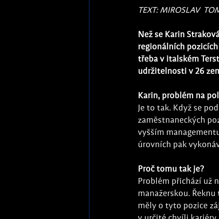
TEXT: MIROSLAV  TO
Než se Karin Straková
regionálních pozicích
třeba v italském Ters
udržitelnosti v 26 zem
Karin, problém na pol
Je to tak. Když se po
zaměstnaneckých pozi
vyšším managementu j
úrovních pak vykonává
Proč tomu tak je? 
Problém přichází už n
manažerskou. Řeknu to
měly o tyto pozice zá
v určité chvíli karié