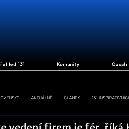
řehled 131
Komunity
Obsah
LOVENSKO
AKTUÁLNĚ
ČLÁNEK
131 INSPIRATIVNÍC
NŽEN
LIVE STREAM
e vedení firem je fér, říká