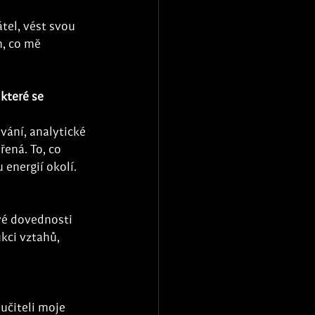
tel, vést svou 
m, co mě 
 které se 
vání, analytické 
ená. To, co 
energií okolí.
vé dovednosti 
kci vztahů, 
učiteli moje 