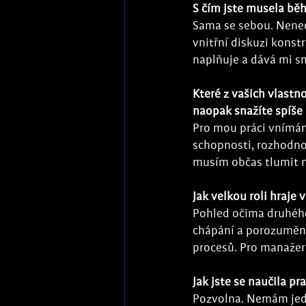
S čím jste musela bě
Sama se sebou. Nenech
vnitřní diskuzi konst
naplňuje a dává mi s
Které z vašich vlastno
naopak snažíte spíš
Pro mou práci vnímám 
schopnosti, rozhodnos
musím občas tlumit n
Jak velkou roli hraje 
Pohled očima druhého
chápání a porozumění.
procesů. Pro manažera
Jak jste se naučila pr
Pozvolna. Nemám jedn