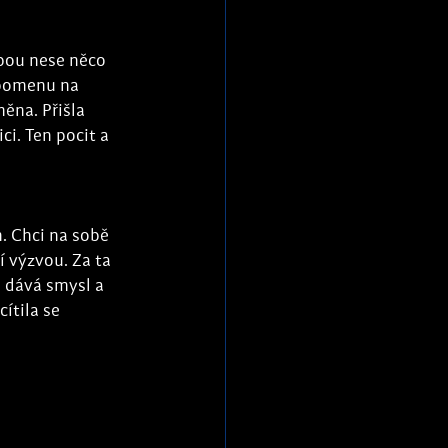
bou nese něco 
apomenu na 
ěna. Přišla 
i. Ten pocit a 
. Chci na sobě 
 výzvou. Za ta 
i dává smysl a 
ítila se 