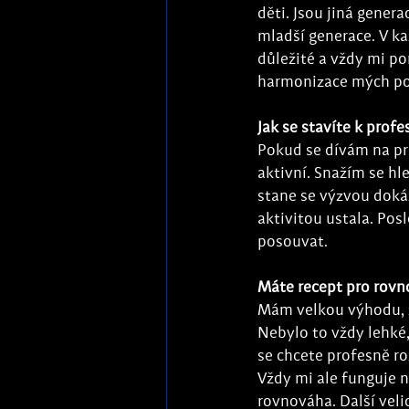
děti. Jsou jiná genera
mladší generace. V k
důležité a vždy mi po
harmonizace mých poc
Jak se stavíte k prof
Pokud se dívám na pro
aktivní. Snažím se hl
stane se výzvou dokáz
aktivitou ustala. Pos
posouvat.
Máte recept pro rov
Mám velkou výhodu, že
Nebylo to vždy lehké,
se chcete profesně r
Vždy mi ale funguje n
rovnováha. Další veli