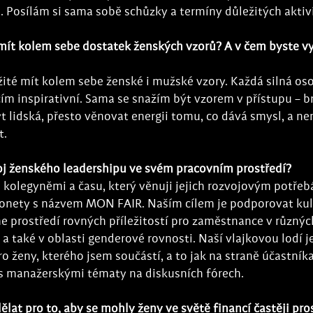
 Posílám si sama sobě schůzky a termíny důležitých aktivi
 mít kolem sebe dostatek ženských vzorů? A v čem byste vy
žité mít kolem sebe ženské i mužské vzory. Každá silná os
ím inspirativní. Sama se snažím být vzorem v přístupu – br
ýt lidská, přesto věnovat energii tomu, co dává smysl, a ne
t.
oj ženského leadershipu ve svém pracovním prostředí?
 kolegyněmi a času, který věnuji jejich rozvojovým potřeb
onety s názvem MON FAIR. Naším cílem je podporovat kul
e prostředí rovných příležitostí pro zaměstnance v různých
 a také v oblasti genderové rovnosti. Naší vlajkovou lodí j
 ženy, kterého jsem součástí, a to jak na straně účastníka,
 s manažerskými tématy na diskusních fórech. 
lat pro to, aby se mohly ženy ve světě financí častěji pros