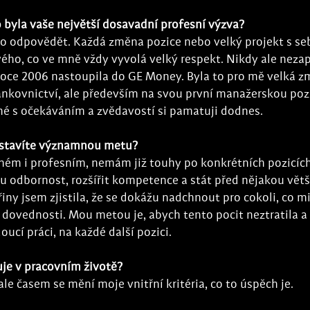
 byla vaše největší dosavadní profesní výzva?
o odpovědět. Každá změna pozice nebo velký projekt s se
ho, co ve mně vždy vyvolá velký respekt. Nikdy ale nez
oce 2006 nastoupila do GE Money. Byla to pro mě velká zm
nkovnictví, ale především na svou první manažerskou pozic
né s očekáváním a zvědavostí si pamatuji dodnes.
 stavíte významnou metu?
ném i profesním, nemám již touhy po konkrétních pozicích
ou odbornost, rozšířit kompetence a stát před nějakou větší
řiny jsem zjistila, že se dokážu nadchnout pro cokoli, co m
dovednosti. Mou metou je, abych tento pocit neztratila a c
ucí práci, na každé další pozici.
uje v pracovním životě?
ale časem se mění moje vnitřní kritéria, co to úspěch je.