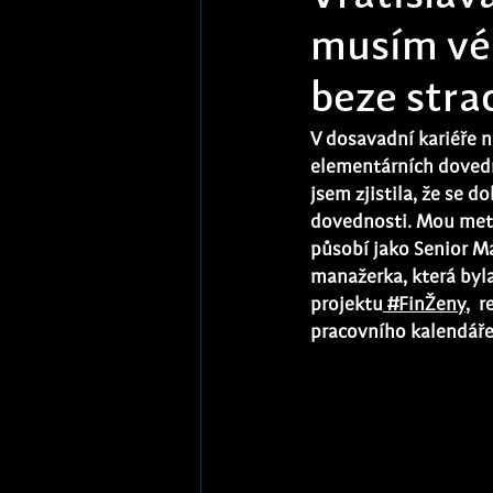
musím vés
beze stra
V dosavadní kariéře n
elementárních dovedno
jsem zjistila, že se 
dovednosti. Mou metou
působí jako 
Senior M
manažerka, která byla
projektu
 #FinŽeny
,  
pracovního kalendáře.