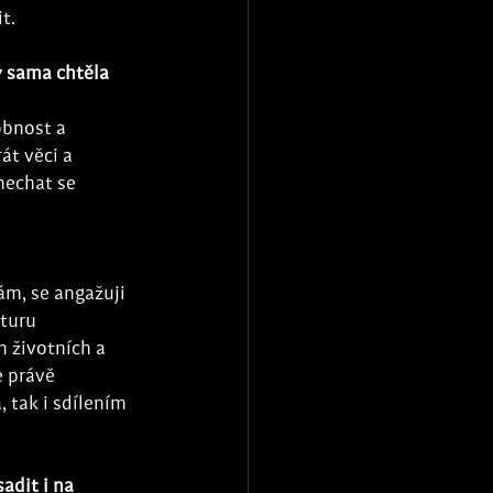
t.
 sama chtěla 
obnost a 
át věci a 
nechat se 
ám, se angažuji 
turu 
 životních a 
e právě 
 tak i sdílením 
adit i na 