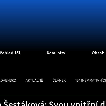
řehled 131
Komunity
Obsah
LOVENSKO
AKTUÁLNĚ
ČLÁNEK
131 INSPIRATIVNÍC
NŽEN
LIVE STREAM
a Šestáková: Svou vnitřní d