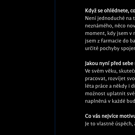
Když se ohlédnete, co
Není jednoduché na t
neznámého, něco nové
moment, kdy jsem v r
jsem z farmacie do ba
určité pochyby spoje
Jakou nyní před sebe
Ve svém věku, skuteč
pracovat, rozvíjet sv
léta práce a někdy i d
možnost uplatnit své 
naplněná v každé budo
Co vás nejvíce motiv
Je to vlastně úspěch, 