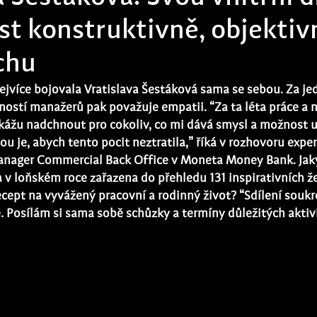
t konstruktivně, objektiv
chu
ejvíce bojovala Vratislava Šestáková sama se sebou. Za je
stí manažerů pak považuje empatii. “Za ta léta práce a n
dokážu nadchnout pro cokoliv, co mi dává smysl a možnost u
 je, abych tento pocit neztratila,” říká v rozhovoru exper
anager Commercial Back Office v Moneta Money Bank
. Ja
 v loňském roce zařazena do přehledu 131 inspirativních že
recept na vyvážený pracovní a rodinný život? “Sdílení souk
 Posílám si sama sobě schůzky a termíny důležitých aktivi