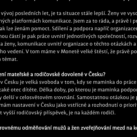
ývoj posledních let, je ta situace stále lepší. Ženy ve vys
zných platformách komunikace. Jsem za to ráda, a právě i pr
 jak lze ženám pomoct. Sdílení a podpora napříč organizace
hou částí je pak práce uvnitř jednotlivých společností, roz
 ženy, komunikace uvnitř organizace o těchto otázkách a
ího vedení. V tom máme v Monetě velké štěstí, že právě po
h témat.
ení mateřské a rodičovské dovolené v Česku?
v Česku je velká svoboda v tom, kdy se maminka do práce v
 také otec dítěte. Délka doby, po kterou je maminka podpo
y delší v celosvětovém srovnání. Samostatnou otázkou je 
ám nastavení v Česku jako vstřícné a rozhodnutí o priorit
 vyšší rodičovský příspěvek, je na každém rodiči. 
k rovnému odměňování mužů a žen zveřejňování mezd na k