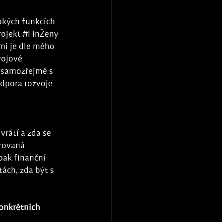
okých funkcích 
ojekt 
#FinŽeny
mi je dle mého 
vojové 
 samozřejmě s 
dpora rozvoje 
rátí a zda se 
rovaná 
pak finanční 
ách, zda být s 
onkrétních 