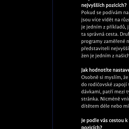
nejvyšších pozicích?
Pokud se podívám na v
jsou více vidět na rů
je jedním z příkladů,
ta správná cesta. Dru
programy zaměřené na
představiteli nejvyšš
žen je jedním z našic
Jak hodnotíte nastav
Osobně si myslím, že 
do rodičovské zapojí
dávkami, patří mezi t
stránka. Nicméně vním
dítětem déle nebo mít
Je podle vás cestou 
pozicích?