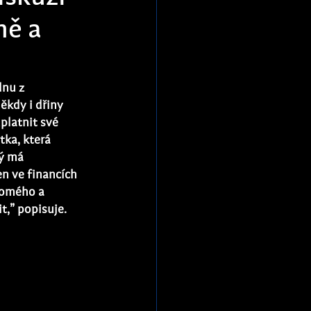
ně a
dnu z 
ěkdy i dřiny 
platnit své 
tka, která 
ký má 
n ve financích 
romého a 
t,” popisuje.