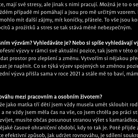
ce, mají své stresy, ale jinak s nimi pracují. Možná je to o
aždém případě mi pomáhají a jsou pro mě určitým vzorem. 
mohlo mít další zájmy, mít koníčky, přátele. To vše jsou 
itů a prožitků a stres se tak stává méně nebezpečným.
esním výzvám? Vyhledáváte je? Nebo si spíše vyhledávají v
fesní výzvy v rámci své aktuální pozice, tak jsem v této o
edat prostor pro zlepšení a změnu. Vytvořím si nějakou před
at je naplnit. Co se týká výzev spojených se změnou pozic
lední výzva přišla sama v roce 2021 a stále mě to baví, má
nováhu mezi pracovním a osobním životem?
 jako matka tří dětí jsem vždy musela umět skloubit rodi
 a ne vždy jsem měla čas na vše, co jsem chtěla po práci s
ozvíjet, musíte občas posunout stranou výlet s kamarádko
ějaké časové ohraničení období, kdy to tak je. Poté přijde 
ce efektivní způsob, jak udržet rovnováhu, je sdílení souk