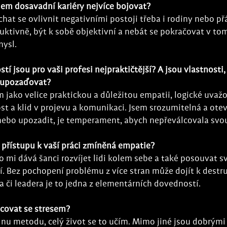
hem dosavadní kariéry nejvíce bojovat? 
at se ovlivnit negativními postoji třeba i rodiny nebo přá
ruktivně, být k sobě objektivní a nebát se pokračovat v to
mysl.
stí jsou pro vaši profesi nejpraktičtější? A jsou vlastnosti,
e upozaďovat?
jako velice praktickou a důležitou empatii, logické uvažo
t a klid v projevu a komunikaci. Jsem srozumitelná a otevř
ebo upozadit, je temperament, abych nepřeválcovala svou 
v přístupu k vaší práci zmíněná empatie? 
 mi dává šanci rozvíjet lidi kolem sebe a také posouvat s
 Bez pochopení problému z více stran může dojít k destru
 či leadera je to jedna z elementárních dovedností.
acovat se stresem? 
u metodu, celý život se to učím. Mimo jiné jsou dobrými 