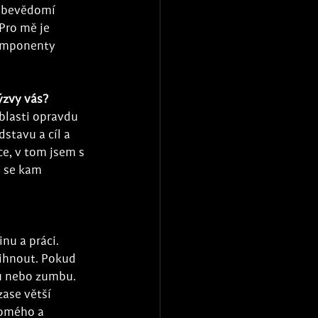
 sebevědomí 
Pro mě je 
komponenty 
ýzvy vás?
blasti opravdu 
stavu a cíl a 
e, v tom jsem s 
m se kam 
nu a práci. 
tihnout. Pokud 
u nebo zumbu. 
zase větší 
romého a 