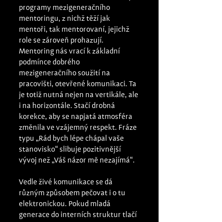
programy mezigeneračního 
mentoringu, z nichž těží jak 
mentoři, tak mentorovaní, jejichž 
role se zároveň prohazují. 
Mentoring nás vrací k základní 
podmínce dobrého 
mezigeneračního soužití na 
pracovišti, otevřené komunikaci. Ta 
je totiž nutná nejen na vertikále, ale 
i na horizontále. Stačí drobná 
korekce, aby se napjatá atmosféra 
změnila ve vzájemný respekt. Fráze 
typu „Rád bych lépe chápal vaše 
stanovisko“ slibuje pozitivnější 
vývoj než „Váš názor mě nezajímá“. 
Vedle živé komunikace se dá 
různým způsobem pečovat i o tu 
elektronickou. Pokud mladá 
generace do interních struktur tlačí 