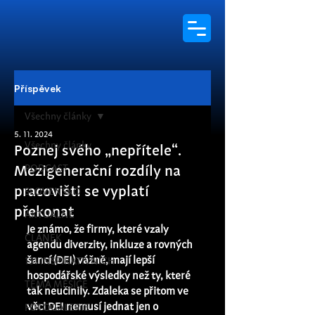
Příspěvek
Všechny články
5. 11. 2024
Všechny články
Poznej svého „nepřítele“.
PODCAST
Mezigenerační rozdíly na
pracovišti se vyplatí
SLOVENSKO
překonat
AKTUÁLNĚ
Je známo, že firmy, které vzaly 
ČLÁNEK
agendu diverzity, inkluze a rovných 
šancí (DEI) vážně, mají lepší 
131 INSPIRATIVNÍCH
hospodářské výsledky než ty, které 
TÉMA MĚSÍCE
tak neučinily. Zdaleka se přitom ve 
věci DEI nemusí jednat jen o 
FOTOGALERIE