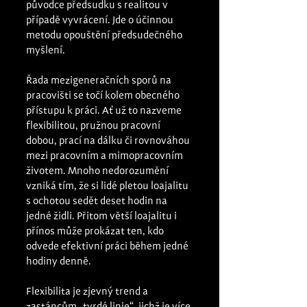
původce předsudku s realitou v 
případě vyvrácení. Jde o účinnou 
metodu opouštění předsudečného 
myšlení.  
Řada mezigeneračních sporů na 
pracovišti se točí kolem obecného 
přístupu k práci. Ať už to nazveme 
flexibilitou, pružnou pracovní 
dobou, prací na dálku či rovnováhou 
mezi pracovním a mimopracovním 
životem. Mnoho nedorozumění 
vzniká tím, že si lidé pletou loajalitu 
s ochotou sedět deset hodin na 
jedné židli. Přitom větší loajalitu i 
přínos může prokázat ten, kdo 
odvede efektivní práci během jedné 
hodiny denně. 
Flexibilita je zjevný trend a 