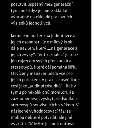
postavit úspěšný mezigenerační 
tým, než když jej bude skládat 
výhradně na základě pracovních 
výsledků jednotlivců. 
Jakmile manažer zná jednotlivce a 
jejich osobnosti, je o mílový krok 
dále než ten, který „zná generace a 
jejich zvyky“. Tento „znalec“ je totiž 
jen zajatcem svých předsudků a 
stereotypů, které dál pomáhá šířit. 
Osvícený manažer udělá vše pro 
jejich potlačení. V praxi se osvědčuje 
cosi jako „audit předsudků“ - lidé v 
týmu po několik dnů monitorují a 
zaznamenávají výskyt předsudků a 
stereotypů souvisejících s věkem. V 
následné vyhodnocovací fázi se 
mohou některé potvrdit, ale jiné 
vyvrátit. Důležité je konfrontovat 