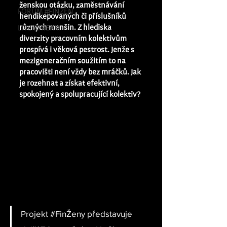
ženskou otázku, zaměstnávání 
FÓRUM #FINŽEN
hendikepovaných či příslušníků 
různých menšin. Z hlediska 
LIVE STREAM
diverzity pracovním kolektivům 
prospívá i věková pestrost. Jenže s 
mezigeneračním soužitím to na 
pracovišti není vždy bez mráčků. Jak 
je rozehnat a získat efektivní, 
spokojený a spolupracující kolektiv?
Projekt 
#FinŽeny
 představuje 