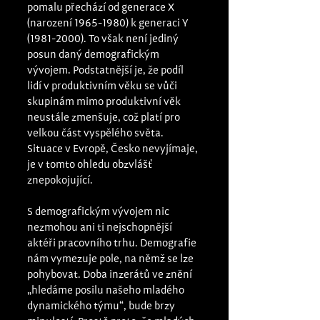
pomalu přechází od generace X 
(narození 1965-1980) k generaci Y 
(1981-2000). To však není jediný 
posun daný demografickým 
vývojem. Podstatnější je, že podíl 
lidí v produktivním věku se vůči 
skupinám mimo produktivní věk 
neustále zmenšuje, což platí pro 
velkou část vyspělého světa. 
Situace v Evropě, Česko nevyjímaje, 
je v tomto ohledu obzvlášť 
znepokojující. 
S demografickým vývojem nic 
nezmohou ani ti nejschopnější 
aktéři pracovního trhu. Demografie 
nám vymezuje pole, na němž se lze 
pohybovat. Doba inzerátů ve znění 
„hledáme posilu našeho mladého 
dynamického týmu“, bude brzy 