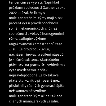
tendencím se vyplatí. Například 
průzkum společnosti Gartner z roku 
2022 ukázal, že firmy s 
multigeneračními týmy mají o 288 
procent vyšší pravděpodobnost 
splnění ekonomických cílů než 
společnosti s věkově homogenními 
týmy. Gallupův výzkum 
angažovanosti zaměstnanců zase 
zjistil, že pro produktivitu, 
nacházení inovací a sdílení nápadů 
je klíčová existence skutečného 
přátelství na pracovišti. Vzhledem k 
výše uvedenému je však 
nepravděpodobné, že by takové 
přátelství vzniklo přirozeně mezi 
příslušníky různých generací. Spíše 
než samovolně vznikne 
multigenerační tým až na základě 
cílených manažerských zásahů. 