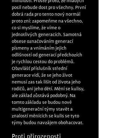
minulostí. Prostě proto, že mladých 
posil nebude dost pro všechny. První 
dobrá rada pro tento nový normál 
proto zní: zapomeňme na všechno, 
co si myslíme, že víme o 
jednotlivých generacích. Samotná 
obsese označováním generací 
písmeny a vnímáním jejich 
odlišností od generací předchozích 
je rychlou cestou do problémů. 
Obzvlášť příslušník střední 
generace vidí, že se jeho život 
nemusí zas tak lišit od života jeho 
rodičů, ani jeho dětí. Mění se kulisy, 
ale základ zůstává podobný. Na 
tomto základu se budou nové 
multigenerační týmy stavět a 
znalostí měnících se kulis se tyto 
týmy budou navzájem obohacovat. 
Proti přirozenosti