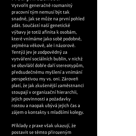
Vytvořit generačně rozmanitý 
pracovní tým nemusí být tak 
snadné, jak se může na první pohled 
zdát. Součástí naší genetické 
výbavy je totiž afinita k osobám, 
které vnímáme jako sobě podobné, 
zejména věkově, ale i názorově. 
Tentýž jev je zodpovědný za 
vytváření sociálních bublin, v nichž 
se obzvlášť dobře daří stereotypům, 
předsudečnému myšlení a vnímání 
perspektivou my vs. oni. Zároveň 
platí, že jak zkušenější zaměstnanci 
stoupají v organizační hierarchii, 
jejich povinnosti a požadavky 
rostou a naopak ubývá jejich čas a 
zájem o kontakty s mladšími kolegy.
Příklady z praxe však ukazují, že 
postavit se těmto přirozeným 