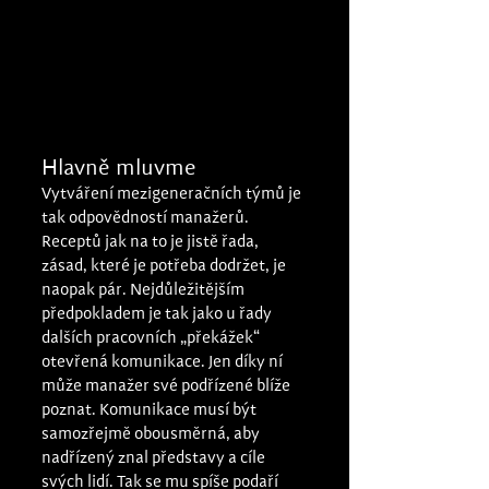
Hlavně mluvme
Vytváření mezigeneračních týmů je 
tak odpovědností manažerů. 
Receptů jak na to je jistě řada, 
zásad, které je potřeba dodržet, je 
naopak pár. Nejdůležitějším 
předpokladem je tak jako u řady 
dalších pracovních „překážek“ 
otevřená komunikace. Jen díky ní 
může manažer své podřízené blíže 
poznat. Komunikace musí být 
samozřejmě obousměrná, aby 
nadřízený znal představy a cíle 
svých lidí. Tak se mu spíše podaří 