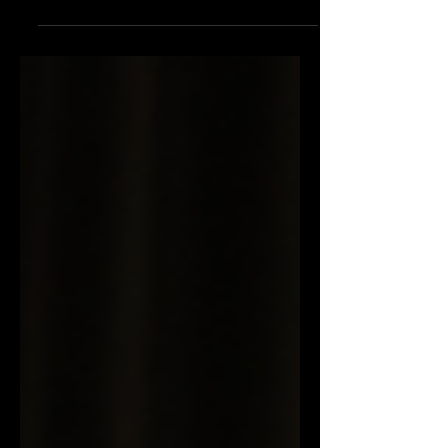
Česká pojišťovna nikdy nezaostávala a v
rámci skupiny Generali je inspirací i pro
jiné regiony....