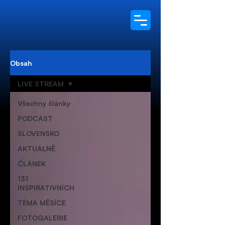
Obsah
LIVE STREAM
Všechny články
PODCAST
SLOVENSKO
AKTUÁLNĚ
ČLÁNEK
131
INSPIRATIVNÍCH
TÉMA MĚSÍCE
FOTOGALERIE