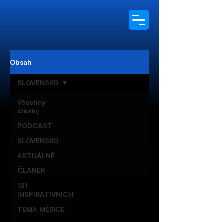
Obsah
SLOVENSKO
Všechny
články
PODCAST
SLOVENSKO
AKTUÁLNĚ
ČLÁNEK
131
INSPIRATIVNÍCH
TÉMA MĚSÍCE