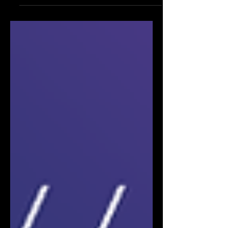
odlišné vesmíry. Existujú však líderky,
ktoré ich prepájajú s odvahou rásť a
zodpovednosťou meniť veci okolo seba.
Čo ich v čase kríz motivuje, ako
zvládajú prekážky a kde berú odvahu
otvárať nepopulárne témy? Aj na tieto
otázky hľadala odpovede diskusia
projektu #FinŽeny s názvom „Ženy
(nielen) v biznise: Odvaha rásť,
zodpovednosť meniť“, ktorá sa konala v
bratislavskom Edison Filmhube. Svoje
skúsenost