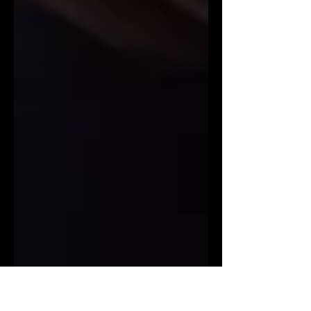
hovoria o tom, prečo vás snaha
kontrolovať každý detail v kariére
nakoniec ochromí, a prečo musíte začať
vidieť les, nielen jednotlivé stromy.
Kariéra v korporátnom prostredí už
dávno nie je len