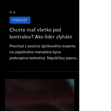
17. 6.
PODCAST
Chcete mať všetko pod
kontrolou? Ako líder zlyháte
Prechod z pozície špičkového experta
na úspešného manažéra býva
prekvapivo bolestivý. Najväčšou pascou
lídrov je totiž neschopnosť vzdať sa
mikromanažmentu a začať bezhranične
veriť ľuďom okolo seba. Alica Pavúková
a Christiana Serugová zo spoločnosti
PwC v podcaste #FinŽeny otvorene