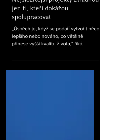
27. 7.
131 INSPIRATIVNÍCH
Marcela Jeníčková:
Nejsložitější projekty zvládnou
jen ti, kteří dokážou
spolupracovat
„Úspěch je, když se podaří vytvořit něco
lepšího nebo nového, co většině
přinese vyšší kvalitu života,“ říká
Marcela Jeníčková, další laureátka
žebříčku 131 inspirativních žen projektu
#FinŽeny. Absolventka VŠE začínala v
auditu finančních institucí v Deloitte a
dnes vede v Generali České pojišťovně
oddělení reportingu a účetní metodiky.