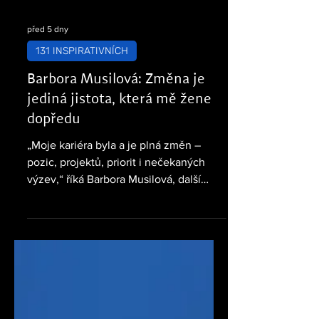
před 5 dny
131 INSPIRATIVNÍCH
Barbora Musilová: Změna je
jediná jistota, která mě žene
dopředu
„Moje kariéra byla a je plná změn –
pozic, projektů, priorit i nečekaných
výzev,“ říká Barbora Musilová, další
laureátka žebříčku 131 inspirativních žen
projektu #FinŽeny. Po 14 letech v
Provident Financial se rozhodla opustit
známé prostředí a vydat se do
fintechového startupu Twisto, kde
musela přijmout jinou rychlost i způsob