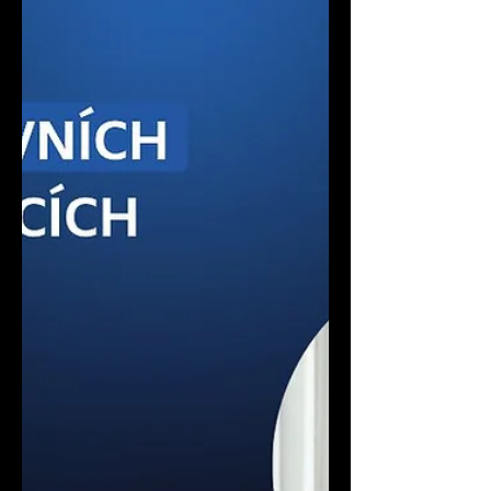
Global Services původně jen na několik
měsíců během rodičovské dovolené. Z
krátké výpomoci se nakonec stala
desetiletá profesní cesta, během níž se
vypracovala až do čela mezinárodního
Group Legal Hubu. Ve své práci dnes
kombinuje právní pohled s pochopením
potřeb celé organizace a ukazuje, že
dobrý lídr nemusí mít vždy okamžitou
odpověď – důležité je umět společně
najít správnou cestu. „Konzistentnost a
integrita mi umožňují být dlouhodobě
dů