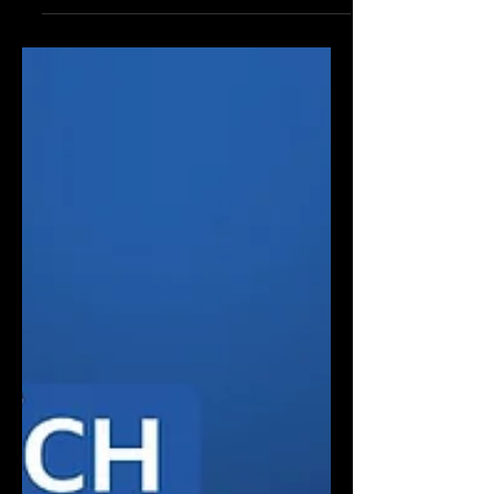
Natália Tkáčová vyrostla v
Raiffeisenbank od juniorské právničky
až do vedení týmu Legal Retail & Non-
business. Věří, že dobré právní řešení
musí obstát nejen po právní stránce, ale
i v každodenní praxi lidí, kterých se
týká. Stejný přístup uplatňuje i v
leadershipu, který staví na důvěře a
otevřené komunikaci. „Vedle
odbornosti je klíčové chápat širší
kontext a hledat řešení, ne jen
upozorňovat na problémy,“ říká
právnička zařazená do výběru 131
inspirativních žen projektu #