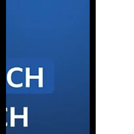
práce. Dnes tu vede oblast Business
Operations & Customer Experience a
věří, že skutečný leadership se pozná
podle toho, jak rychle rostou lidé kol