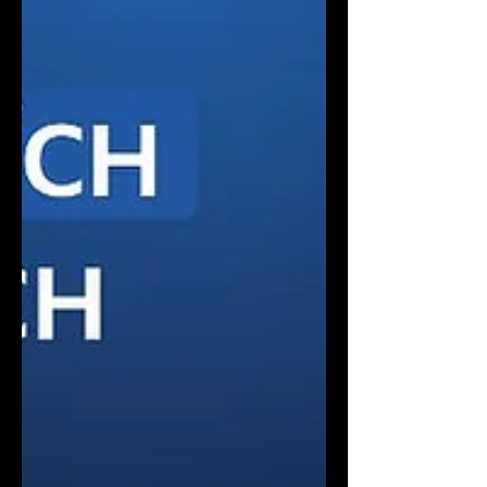
Za největší profesní výzvu považuje
implementaci IFRS 17, která jí potvrdila,
že za každou úspěšnou změnou stojí
především lidé schopní ote