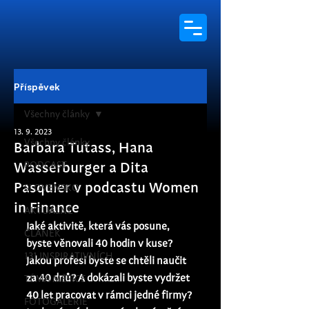
Příspěvek
Všechny články
13. 9. 2023
Všechny články
Barbara Tutass, Hana
PODCAST
Wasserburger a Dita
Pasquier v podcastu Women
SLOVENSKO
in Finance
AKTUÁLNĚ
Jaké aktivitě, která vás posune, 
ČLÁNEK
byste věnovali 40 hodin v kuse? 
131 INSPIRATIVNÍCH
Jakou profesi byste se chtěli naučit 
za 40 dnů? A dokázali byste vydržet 
TÉMA MĚSÍCE
40 let pracovat v rámci jedné firmy? 
FOTOGALERIE