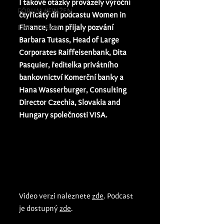
I takové otázky provázely výroční 
FÓRUM #FINŽEN
čtyřicátý díl podcastu Women in 
LIVE STREAM
Finance, kam přijaly pozvání 
Barbara Tutass, Head of Large 
Corporates Raiffeisenbank, Dita 
Pasquier, ředitelka privátního 
bankovnictví Komerční banky a 
Hana Wasserburger, Consulting 
Director Czechia, Slovakia and 
Hungary společnosti VISA.
Video verzi naleznete 
zde
. Podcast 
je dostupný 
zde
. 