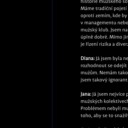
historie mužského šovi
Máme tradiční pojetí r
oproti zemím, kde by 
v managementu nebo v 
mužský klub. Jsem na t
úplně dobré. Mimo jin
je řízení rizika a di
Diana:
 Já jsem byla n
rozhodnout se odejít a
mužům. Nemám takovo
jsem takový ignorant
Jana:
 Já jsem nejvíce
mužských kolektivech,
Problémem nebyli muž
toho, aby se to snažil