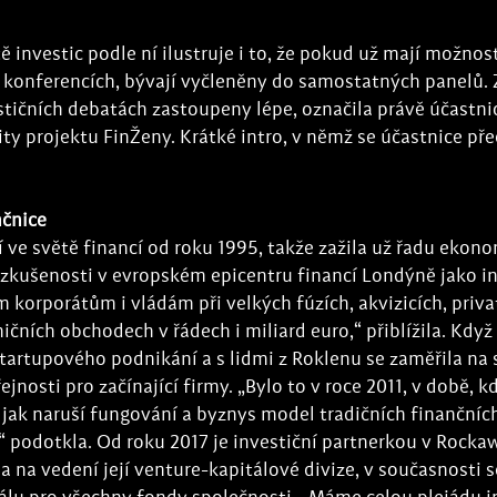
ě investic podle ní ilustruje i to, že pokud už mají možnos
konferencích, bývají vyčleněny do samostatných panelů. Z
stičních debatách zastoupeny lépe, označila právě účastni
y projektu FinŽeny. Krátké intro, v němž se účastnice předs
nčnice
ve světě financí od roku 1995, takže zažila už řadu ekono
t zkušenosti v evropském epicentru financí Londýně jako in
m korporátům i vládám při velkých fúzích, akvizicích, priva
ičních obchodech v řádech i miliard euro,“ přiblížila. Když 
startupového podnikání a s lidmi z Roklenu se zaměřila n
ejnosti pro začínající firmy. „Bylo to v roce 2011, v době, k
, jak naruší fungování a byznys model tradičních finančních
“ podotkla. Od roku 2017 je investiční partnerkou v Rockaw
 na vedení její venture-kapitálové divize, v současnosti se