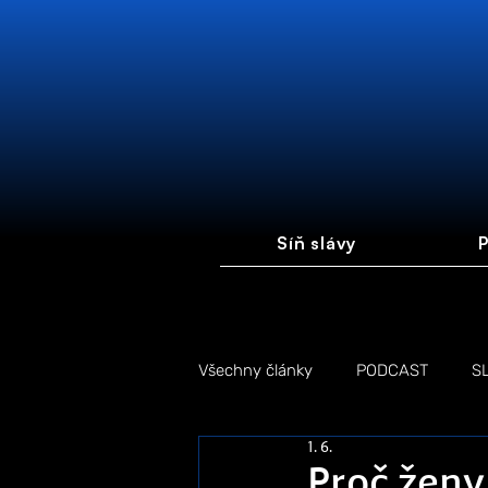
Síň slávy
P
Všechny články
PODCAST
S
1. 6.
FOTOGALERIE
FÓRUM #FI
Proč ženy