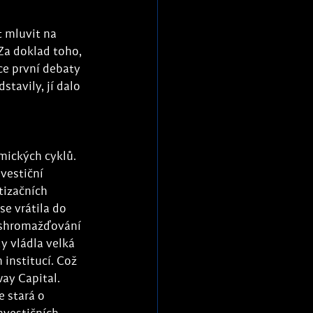
t mluvit na 
a doklad toho, 
ce první debaty 
tavily, jí dalo 
mických cyklů. 
vestiční 
tizačních 
se vrátila do 
a shromažďování 
dy vládla velká 
 institucí. Což 
ay Capital. 
 stará o 