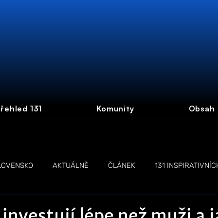
řehled 131
Komunity
Obsah
LOVENSKO
AKTUÁLNĚ
ČLÁNEK
131 INSPIRATIVNÍC
NŽEN
LIVE STREAM
 investují lépe než muži a 