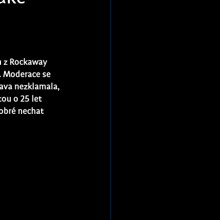
n z Rockaway 
. Moderace se 
tava nezklamala, 
ou o 25 let 
obré nechat 