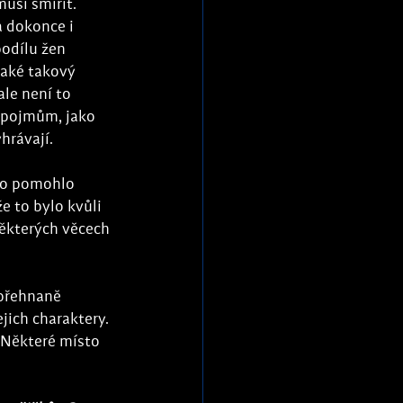
usí smířit. 
a dokonce i 
podílu žen 
také takový 
ale není to 
 pojmům, jako 
hrávají.
 to pomohlo 
e to bylo kvůli 
ěkterých věcech 
 přehnaně 
jich charaktery. 
 Některé místo 