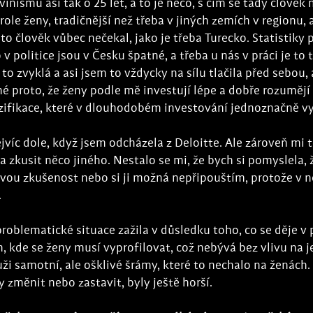
nismu asi tak o 25 let, a to je něco, s čím se tady člověk m
ole ženy, tradičnější než třeba v jiných zemích v regionu, 
to člověk vůbec nečekal, jako je třeba Turecko. Statistiky 
politice jsou v Česku špatné, a třeba u nás v práci je to 
o zvyklá a asi jsem to vždycky na sílu tlačila před sebou, 
é proto, že ženy podle mě investují lépe a dobře rozumějí
verzifikace, které v dlouhodobém investování jednoznačně vy
ejvíc dole, když jsem odcházela z Deloitte. Ale zároveň mi
 zkusit něco jiného. Nestalo se mi, že bych si pomyslela, ž
u zkušenost nebo si ji možná nepřipouštím, protože v n
.
 problematické situace zažila v důsledku toho, co se děje v
 kde se ženy musí vyprofilovat, což nebývá bez vlivu na je
i samotní, ale ošklivé šrámy, které to nechalo na ženách.
y změnit nebo zastavit, byly ještě horší. 