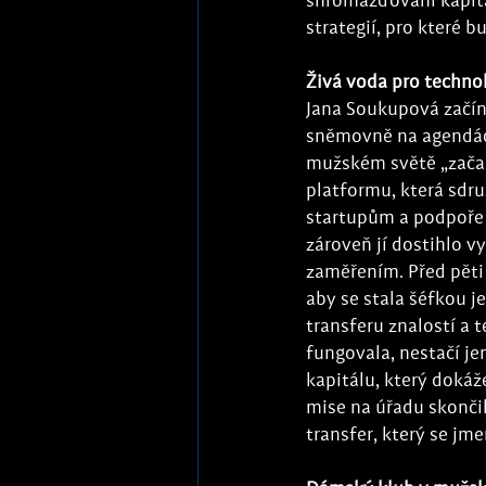
shromažďování kapitá
strategií, pro které bu
Živá voda pro techno
Jana Soukupová začín
sněmovně na agendách
mužském světě „začal
platformu, která sdru
startupům a podpoře z
zároveň jí dostihlo v
zaměřením. Před pěti 
aby se stala šéfkou j
transferu znalostí a 
fungovala, nestačí je
kapitálu, který doká
mise na úřadu skončil
transfer, který se jm