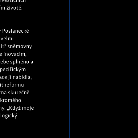
vestičních 
jím životě.
v Poslanecké 
velmi 
nitř sněmovny 
e inovacím, 
sebe splněno a 
specifickým 
e jí nabídla, 
it reformu 
rma skutečně 
oukromého 
my. „Když moje 
logický 