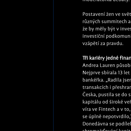
Postavení žen ve svět
různých summitech a 
že by měly být v inve
investiční podkomunit
vzápětí za pravdu.
Tři kariéry jedné fina
Andrea Lauren působí 
Nejprve sbírala 13 le
bankéřka. „Radila jse
transakcích i přeshran
Česka, pustila se do 
kapitálu od široké veř
víra ve Fintech a v to
se úplně nepotvrdilo,
Donedávna se podílela