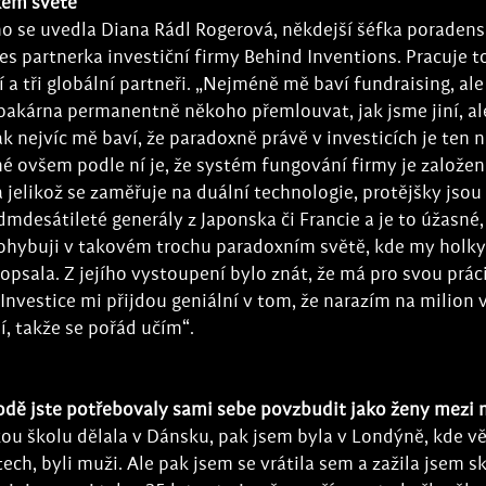
kém světě
no se uvedla Diana Rádl Rogerová, někdejší šéfka poradens
es partnerka investiční firmy Behind Inventions. Pracuje t
í a tři globální partneři. „Nejméně mě baví fundraising, al
 pakárna permanentně někoho přemlouvat, jak jsme jiní, a
k nejvíc mě baví, že paradoxně právě v investicích je ten n
né ovšem podle ní je, že systém fungování firmy je založe
a jelikož se zaměřuje na duální technologie, protějšky jsou
desátileté generály z Japonska či Francie a je to úžasné, j
pohybuji v takovém trochu paradoxním světě, kde my holk
opsala. Z jejího vystoupení bylo znát, že má pro svou práci
Investice mi přijdou geniální v tom, že narazím na milion v
, takže se pořád učím“.
odě jste potřebovaly sami sebe povzbudit jako ženy mezi 
kou školu dělala v Dánsku, pak jsem byla v Londýně, kde vě
tech, byli muži. Ale pak jsem se vrátila sem a zažila jsem s