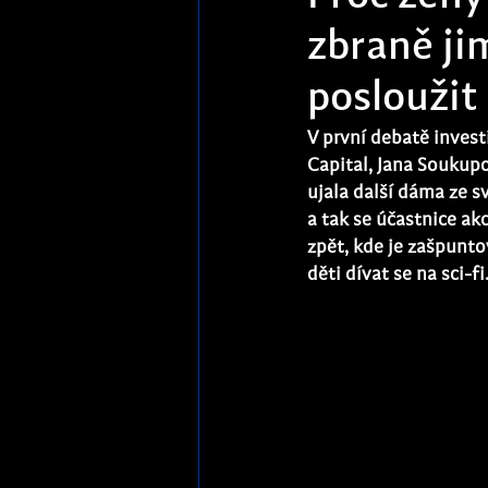
zbraně ji
posloužit
V první debatě inves
Capital, Jana Soukup
ujala další dáma ze s
a tak se účastnice ak
zpět, kde je zašpunt
děti dívat se na sci-f