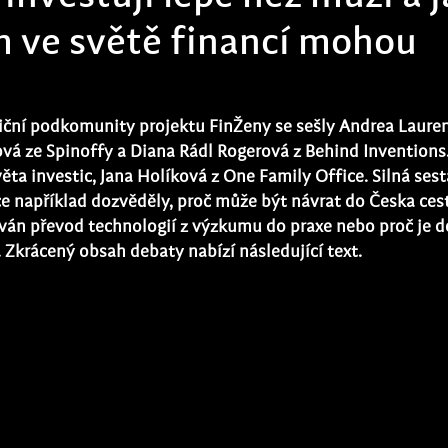
m ve světě financí mohou
tiční podkomunity projektu FinŽeny se sešly Andrea Laure
ová ze Spinoffy a Diana Rádl Rogerová z Behind Inventions
věta investic, Jana Holíková z One Family Office. Silná ses
ce například dozvěděly, proč může být návrat do Česka cest
ován převod technologií z výzkumu do praxe nebo proč je d
i. Zkrácený obsah debaty nabízí následující text.