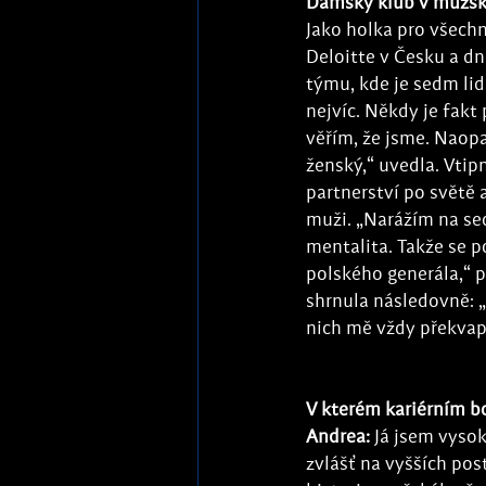
Dámský klub v mužs
Jako holka pro všech
Deloitte v Česku a dn
týmu, kde je sedm lid
nejvíc. Někdy je fakt
věřím, že jsme. Naopa
ženský,“ uvedla. Vtip
partnerství po světě 
muži. „Narážím na sedm
mentalita. Takže se 
polského generála,“ p
shrnula následovně: „
nich mě vždy překvapí
V kterém kariérním b
Andrea:
 Já jsem vyso
zvlášť na vyšších pos