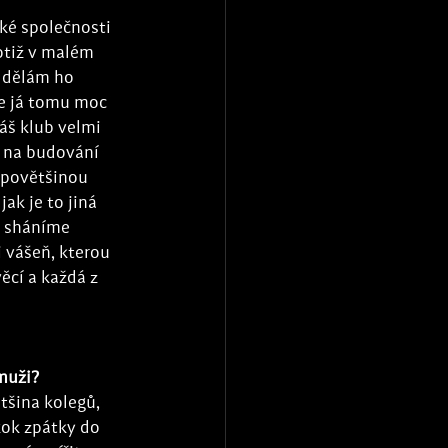
ké společnosti 
otiž v malém 
e dělám ho 
le já tomu moc 
áš klub velmi 
n na budování 
 povětšinou 
ak je to jiná 
y sháníme 
 vášeň, kterou 
ěcí a každá z 
muži?
tšina kolegů, 
kok zpátky do 