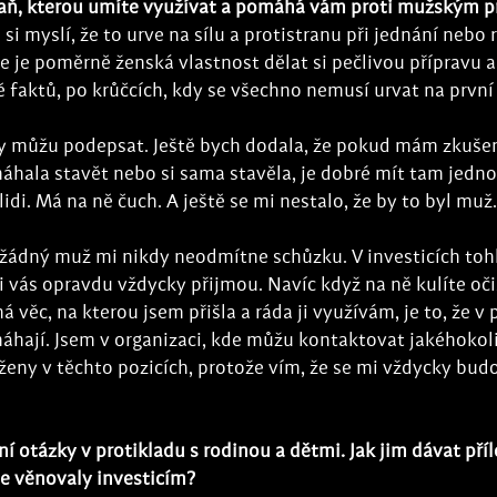
raň, kterou umíte využívat a pomáhá vám proti mužským p
si myslí, že to urve na sílu a protistranu při jednání nebo
že je poměrně ženská vlastnost dělat si pečlivou přípravu a
 faktů, po krůčcích, kdy se všechno nemusí urvat na první
 můžu podepsat. Ještě bych dodala, že pokud mám zkušen
áhala stavět nebo si sama stavěla, je dobré mít tam jedno
di. Má na ně čuch. A ještě se mi nestalo, že by to byl muž.
e žádný muž mi nikdy neodmítne schůzku. V investicích toh
 vás opravdu vždycky přijmou. Navíc když na ně kulíte oči,
á věc, na kterou jsem přišla a ráda ji využívám, je to, že v 
áhají. Jsem v organizaci, kde můžu kontaktovat jakéhokoli
 ženy v těchto pozicích, protože vím, že se mi vždycky bud
ní otázky v protikladu s rodinou a dětmi. Jak jim dávat příl
se věnovaly investicím?