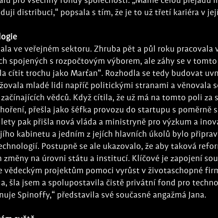
lu pro všechny fondy společnosti. „Máme celou plejádu in
duji distribuci,“ popsala s tím, že je to už třetí kariéra v je
logie
ala ve veřejném sektoru. Zhruba pět a půl roku pracovala 
 spojených s rozpočtovým výborem, ale záhy se v tomto 
a cítit trochu jako Marťan“. Rozhodla se tedy budovat uv
žovala mladé lidi napříč politickými stranami a věnovala s
ačínajících vědců. Když cítila, že už má na tomto poli za 
yhoření, přešla jako šéfka provozu do startupu s poměrně 
lety pak přišla nová vláda a ministryně pro výzkum a inovac
ejího kabinetu a jedním z jejích hlavních úkolů bylo připrav
technologií. Postupně se ale ukazovalo, že aby taková refo
n změny na úrovni státu a institucí. Klíčové je zapojení s
že vědeckým projektům pomoci vyrůst v životaschopné fir
a, šla jsem a spolupostavila čistě privátní fond pro techno
enuje Spinoffy,“ představila své současné angažmá Jana.