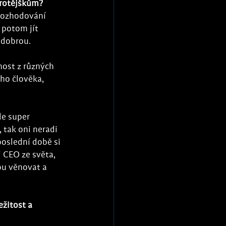
rotějškům? 
 rozhodování 
 potom jít 
 dobrou.
ost z různých 
ho člověka, 
 
le super 
 tak oni neradi 
poslední době si 
 CEO ze světa, 
ou věnovat a 
ežitost a 