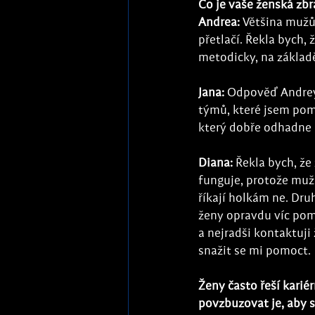
Co je vaše ženská zb
Andrea: 
Většina mužů 
přetlačí. Řekla bych, 
metodicky, na základě
Jana: 
Odpověď Andrey
týmů, které jsem pom
který dobře odhadne li
Diana:
 Řekla bych, ž
funguje, protože muži
říkají holkám ne. Druh
ženy opravdu víc pom
a nejradši kontaktuji
snažit se mi pomoct.
Ženy často řeší kariér
povzbuzovat je, aby 