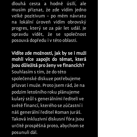
dlouhá cesta a hodně úsilí, ale 
musím přiznat, že zde vidím jedno 
velké pozitivum – po mém návratu 
na lokální úroveň vidím obrovský 
progres, který se za pár let udál. Je 
opravdu vidět, že se společnost 
posouvá dopředu i v této oblasti. 
Vidíte zde možnosti, jak by se i muži 
mohli více zapojit do témat, která 
jsou důležitá pro ženy ve financích?
Souhlasím s tím, že do této 
společenské diskuze potřebujeme 
přizvat i muže. Proto jsem rád, že na 
podzim letošního roku plánujeme 
kulatý stůl s generálními řediteli ve 
světě financí, kterého se zúčastní i 
náš generální ředitel Roman Juráš. 
Taková inkluzivní diskusní fóra jsou 
určitě prospěšná proto, abychom se 
posunuli dál. 