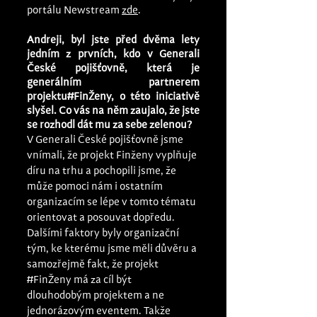
portálu Newstream 
zde
.
Andreji, byl jste před dvěma lety 
jedním z prvních, kdo v Generali 
České pojišťovně, která je 
generálním partnerem 
projektu#FinŽeny, o této iniciativě 
slyšel. Co vás na něm zaujalo, že jste 
se rozhodl dát mu za sebe zelenou?
V Generali České pojišťovně jsme 
vnímali, že projekt Finženy vyplňuje 
díru na trhu a pochopili jsme, že 
může pomoci nám i ostatním 
organizacím se lépe v tomto tématu 
orientovat a posouvat dopředu. 
Dalšími faktory byly organizační 
tým, ke kterému jsme měli důvěru a 
samozřejmě fakt, že projekt 
#FinŽeny
 má za cíl být 
dlouhodobým projektem a ne 
jednorázovým eventem. Takže 