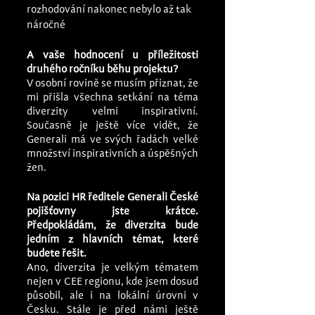
rozhodování nakonec nebylo až tak 
náročné
A vaše hodnocení u příležitosti 
druhého ročníku běhu projektu?
V osobní rovině se musím přiznat, že 
mi přišla všechna setkání na téma 
diverzity velmi inspirativní. 
Současně je ještě více vidět, že 
Generali má ve svých řadách velké 
množství inspirativních a úspěšných 
žen.
Na pozici HR ředitele Generali České 
pojišťovny jste krátce. 
Předpokládám, že diverzita bude 
jedním z hlavních témat, které 
budete řešit.
Ano, diverzita je velkým tématem 
nejen v CEE regionu, kde jsem dosud 
působil, ale i na lokální úrovni v 
Česku. Stále je před námi ještě 