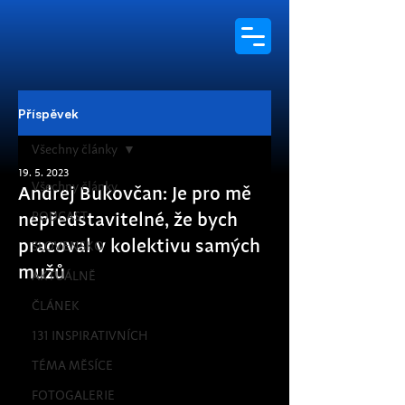
Příspěvek
Všechny články
19. 5. 2023
Všechny články
Andrej Bukovčan: Je pro mě
PODCAST
nepředstavitelné, že bych
pracoval v kolektivu samých
SLOVENSKO
mužů
AKTUÁLNĚ
ČLÁNEK
131 INSPIRATIVNÍCH
TÉMA MĚSÍCE
FOTOGALERIE