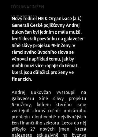
FÓRUM #FINŽEN
LIVE STREAM
Nový ředitel HR & Organizace (a.i.) 
Generali České pojišťovny Andrej 
Bukovčan byl jedním z mála mužů, 
kteří dostali pozvánku na galavečer 
Síně slávy projektu 
#FinŽeny
. V 
rámci svého úvodního slova se 
věnoval například tomu, jak by 
mohli muži více zapojit do témat, 
která jsou důležitá pro ženy ve 
financích.
Andrej Bukovčan vystoupil na 
galavečeru Síně slávy projektu 
#FinŽeny
, během kterého jsme 
zveřejnili druhý ročník unikátního 
přehledu dlouhodobě nejvlivnějších 
žen finančního sektoru. Letos do něj 
přibylo 27 nových jmen, která 
naleznete exkluzivně na byznys 