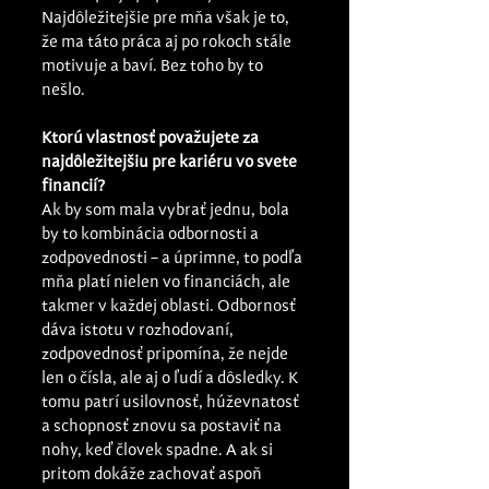
Najdôležitejšie pre mňa však je to, 
že ma táto práca aj po rokoch stále 
motivuje a baví. Bez toho by to 
nešlo.
Ktorú vlastnosť považujete za 
najdôležitejšiu pre kariéru vo svete 
financií?
Ak by som mala vybrať jednu, bola 
by to kombinácia odbornosti a 
zodpovednosti – a úprimne, to podľa 
mňa platí nielen vo financiách, ale 
takmer v každej oblasti. Odbornosť 
dáva istotu v rozhodovaní, 
zodpovednosť pripomína, že nejde 
len o čísla, ale aj o ľudí a dôsledky. K 
tomu patrí usilovnosť, húževnatosť 
a schopnosť znovu sa postaviť na 
nohy, keď človek spadne. A ak si 
pritom dokáže zachovať aspoň 