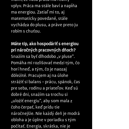
vplyv. Práca ma stále baví a napĺňa 
ma energiou. Zatiaľ mi to, aj 
matematicky povedané, stále 
vychádza do plusu, a práve preto ju 
robím s chuťou.
Máte tip, ako hospodáriť s energiou 
pri náročných pracovných dňoch?
Snažím sa byť dlhodobo „v pluse“. 
Pomáha mi rozlišovať medzi tým, čo 
horí hneď, a tým, čo je naozaj 
dôležité. Pracujem aj na úlohe 
strážiť si balans – prácu, spánok, čas 
pre seba, rodinu a priateľov. Keď sú 
dobré dni, snažím sa trochu si 
„uložiť energiu“, aby som mala z 
čoho čerpať, keď prídu tie 
náročnejšie. Nie každý deň je modrá 
obloha a je úplne v poriadku s tým 
počítať. Energia, skrátka, nie je 