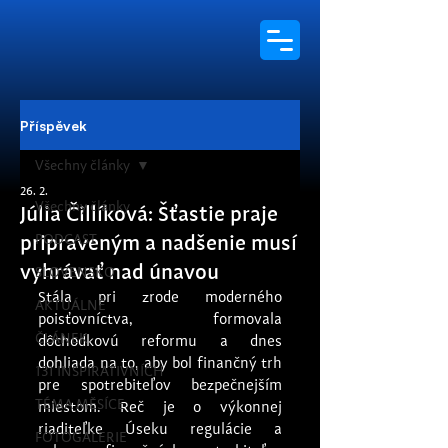
Příspěvek
Všechny články
26. 2.
Všechny články
Júlia Čillíková: Šťastie praje
PODCAST
pripraveným a nadšenie musí
vyhrávať nad únavou
SLOVENSKO
Stála pri zrode moderného 
AKTUÁLNĚ
poisťovníctva, formovala 
ČLÁNEK
dôchodkovú reformu a dnes 
dohliada na to, aby bol finančný trh 
131 INSPIRATIVNÍCH
pre spotrebiteľov bezpečnejším 
TÉMA MĚSÍCE
miestom. Reč je o výkonnej 
riaditeľke Úseku regulácie a 
FOTOGALERIE