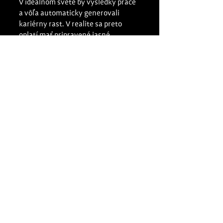
V ideálnom svete by výsledky práce 
a vôľa automaticky generovali 
kariérny rast. V realite sa preto 
oplatí mať pripravené jasné 
argumenty založené na 
konkrétnych výsledkoch a prínose, 
nie na emóciách. Rovnako dôležité 
je vedieť pomenovať svoje ambície a 
hovoriť o nich otvorene, vecne a bez 
zbytočného ostychu.
Akým predsudkom a stereotypom 
podľa vás ženy vo finančnom svete 
čelia?
Mala som asi šťastie – buď som bola 
v otvorenejšom prostredí, alebo 
som si niektoré veci jednoducho 
nepripúšťala. V pracovnom 
prostredí sa dnes rozdiely postupne 
stierajú, hoci občas stále treba 
zabojovať – aj preto som 