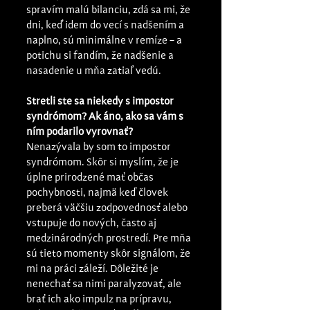
spravím malú bilanciu, zdá sa mi, že 
dni, keď idem do vecí s nadšením a 
naplno, sú minimálne v remíze – a 
potichu si fandím, že nadšenie a 
nasadenie u mňa zatiaľ vedú.
Stretli ste sa niekedy s impostor 
syndrómom? Ak áno, ako sa vám s 
ním podarilo vyrovnať?
Nenazývala by som to impostor 
syndrómom. Skôr si myslím, že je 
úplne prirodzené mať občas 
pochybnosti, najmä keď človek 
preberá väčšiu zodpovednosť alebo 
vstupuje do nových, často aj 
medzinárodných prostredí. Pre mňa 
sú tieto momenty skôr signálom, že 
mi na práci záleží. Dôležité je 
nenechať sa nimi paralyzovať, ale 
brať ich ako impulz na prípravu, 