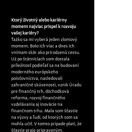
Ktorý životný alebo kariérny 
moment najviac prispel k rozvoju 
vašej kariéry?
Ťažko sa mi vyberá jeden zlomový 
moment. Bolo ich viac a dnes ich 
vnímam skôr ako prirodzenú cestu. 
Už po štátniciach som dostala 
príležitosť podieľať sa na budovaní 
moderného európskeho 
poisťovníctva, nasledovali 
zahraničné skúsenosti, vznik Úradu 
pre finančný trh, dôchodková 
reforma, rozvoj finančného 
vzdelávania aj inovácie na 
finančnom trhu. Mala som šťastie 
na výzvy a ľudí, od ktorých som sa 
mohla učiť. V tomto prípade platí, že 
šťastie praje pripraveným. 