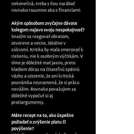
nekonečná, treba s ňou narábať 
rovnako rozumne ako s financiami.
Akým spôsobom zvyčajne dávate 
kolegom najavo svoju nespokojnosť?
Snažím sa reagovať obratom, 
otvorene a vecne, ideálne v 
súkromí. Kritika by mala smerovať k 
riešeniu, nie k osobným výčitkám. V 
tíme je dôležité mať jasno, preto 
kladiem dôraz na čitateľnú spätnú 
väzbu a uistenie, že ani kritická 
poznámka neznamená, že si prácu 
nevážim. Rovnako považujem za 
dôležité vypočuť si aj 
protiargumenty.
Máte recept na to, ako úspešne 
požiadať o zvýšenie platu či 
povýšenie?