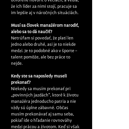
otvorene hovoriť o veciach, a vedia, 
že ich líder za nimi stojí, pracuje sa 
im lepšie aj v náročných situáciách.
Musí sa človek manažérom narodiť, 
alebo sa to dá naučiť?
Netrúfam si povedať, že platí len 
jedno alebo druhé, asi je to niekde 
medzi. Je to podobné ako v športe – 
talent pomôže, ale bez práce to 
nejde.
Kedy ste sa naposledy museli 
prekonať?
Niekedy sa musím prekonať pri 
„povinných jazdách“, ktoré k životu 
manažéra jednoducho patria a nie 
vždy sú úplne zábavné. Občas 
musím prekonávať aj samu seba, 
pokiaľ ide o hľadanie rovnováhy 
medzi prácou a životom. Keď si však 