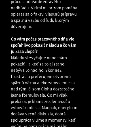
prácu a udržanie zdravého 
nadhľadu. Veľmi mi pritom pomáha 
opierať sa o fakty, vlastnú prípravu 
a spätnú väzbu od ľudí, ktorým 
dôverujem.
Čo vám počas pracovného dňa vie 
spoľahlivo pokaziť náladu a čo vám 
ju zasa zlepší?
Náladu si zvyčajne nenechám 
pokaziť – a keď sa to aj stane, 
nebýva to nadlho. Skôr než 
frustráciu preferujem otvorenú 
spätnú väzbu alebo zamyslenie sa 
nad tým, či som úlohu dostatočne 
jasne formulovala. Čo mi však 
prekáža, je klamstvo, lenivosť a 
vyhováranie sa. Naopak, energiu mi 
dodáva vecná diskusia, dobrá 
spolupráca v tíme a momenty, keď 
vidím, že naša práca má reálny 