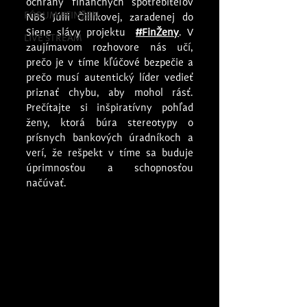
ochrany finančných spotrebiteľov 
FÓRUM #FINŽEN
NBS Júlii Čillíkovej, zaradenej do 
Siene slávy projektu 
#FinŽeny
. V 
LIVE STREAM
zaujímavom rozhovore nás učí, 
prečo je v tíme kľúčové bezpečie a 
prečo musí autentický líder vedieť 
priznať chybu, aby mohol rásť. 
Prečítajte si inšpiratívny pohľad 
ženy, ktorá búra stereotypy o 
prísnych bankových úradníkoch a 
verí, že rešpekt v tíme sa buduje 
úprimnosťou a schopnosťou 
načúvať.