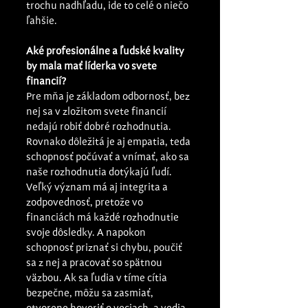
trochu nadhľadu, ide to celé o niečo 
ľahšie.
Aké profesionálne a ľudské kvality 
by mala mať líderka vo svete 
financií?
Pre mňa je základom odbornosť, bez 
nej sa v zložitom svete financií 
nedajú robiť dobré rozhodnutia. 
Rovnako dôležitá je aj empatia, teda 
schopnosť počúvať a vnímať, ako sa 
naše rozhodnutia dotýkajú ľudí. 
Veľký význam má aj integrita a 
zodpovednosť, pretože vo 
financiách má každé rozhodnutie 
svoje dôsledky. A napokon 
schopnosť priznať si chybu, poučiť 
sa z nej a pracovať so spätnou 
väzbou. Ak sa ľudia v tíme cítia 
bezpečne, môžu sa zasmiať, 