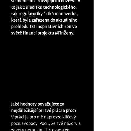
se měnícím a rozvíjejícím odvětví. A 
FÓRUM #FINŽEN
to jak z hlediska technologického, 
tak regulatoriky,“ říká manažerka, 
LIVE STREAM
která byla zařazena do aktuálního 
přehledu 131 inspirativních žen ve 
světě financí projektu 
#FinŽeny
.
Jaké hodnoty považujete za 
nejdůležitější při své práci a proč?
V práci je pro mě naprosto klíčový 
pocit svobody. Pocit, že své názory a 
závěry nemusím filtrovat a že 