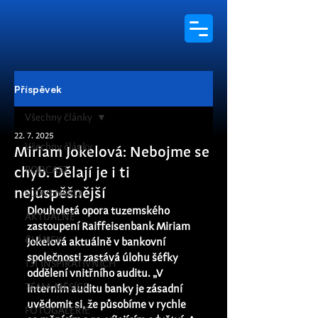
Příspěvek
Všechny články
22. 7. 2025
Všechny články
Miriam Jokelová: Nebojme se
PODCAST
chyb. Dělají je i ti
nejúspěšnější
SLOVENSKO
Dlouholetá opora tuzemského 
AKTUÁLNĚ
zastoupení Raiffeisenbank Miriam 
ČLÁNEK
Jokelová aktuálně v bankovní 
společnosti zastává úlohu šéfky 
131 INSPIRATIVNÍCH
oddělení vnitřního auditu. „V 
TÉMA MĚSÍCE
interním auditu banky je zásadní 
uvědomit si, že působíme v rychle 
FOTOGALERIE