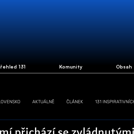
řehled 131
Komunity
Obsah
LOVENSKO
AKTUÁLNĚ
ČLÁNEK
131 INSPIRATIVNÍC
NŽEN
LIVE STREAM
í přichází se zvládnutými