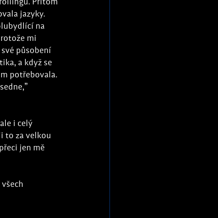
ollingu. Přitom 
vala jazyky. 
lubydlící na 
protože mi 
 své působení 
ika, a když se 
sem potřebovala. 
 sedne,” 
le i celý 
i to za velkou 
přeci jen mě 
a všech 