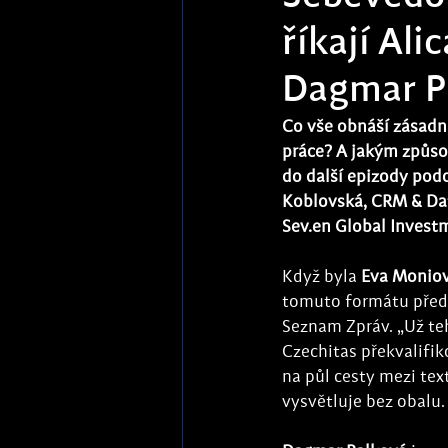
říkají Al
Dagmar P
Co vše obnáší zásadní
práce? A jakým způso
do další epizody pod
Koblovská, CRM & Data
Sev.en Global Invest
Když byla 
Eva Monio
tomuto formátu předc
Seznam Zpráv. „Už teh
Czechitas překvalifi
na půl cesty mezi tex
vysvětluje bez obalu