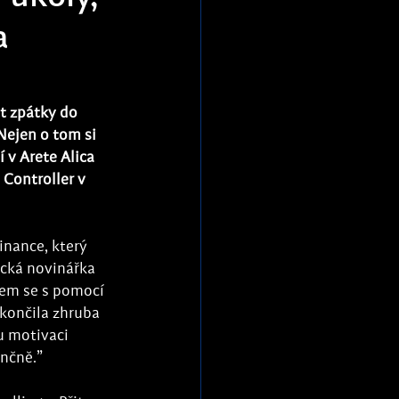
a
t zpátky do 
ejen o tom si 
 v Arete Alica 
Controller v 
nance, který 
cká novinářka 
sem se s pomocí 
končila zhruba 
u motivaci 
ančně.”