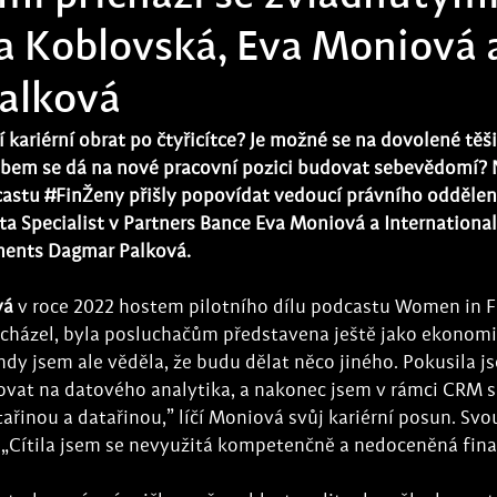
ica Koblovská, Eva Moniová 
alková
 kariérní obrat po čtyřicítce? Je možné se na dovolené těši
bem se dá na nové pracovní pozici budovat sebevědomí? N
castu 
#FinŽeny
 přišly popovídat vedoucí právního oddělení
 Specialist v Partners Bance Eva Moniová a International 
ments Dagmar Palková.
vá
 v roce 2022 hostem pilotního dílu podcastu Women in Fi
házel, byla posluchačům představena ještě jako ekonomi
dy jsem ale věděla, že budu dělat něco jiného. Pokusila j
kovat na datového analytika, a nakonec jsem v rámci CRM s
tařinou a datařinou,” líčí Moniová svůj kariérní posun. Svo
. „Cítila jsem se nevyužitá kompetenčně a nedoceněná fin