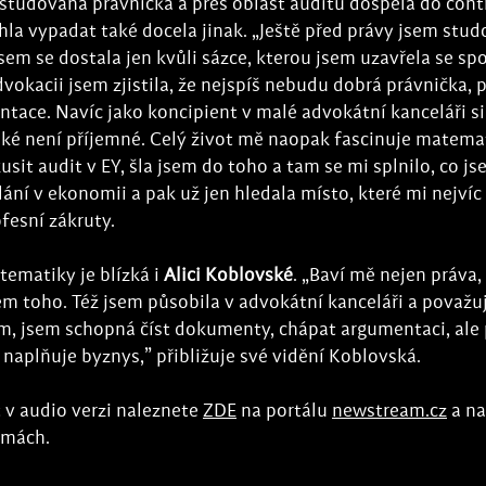
ystudovaná právnička a přes oblast auditu dospěla do contr
ohla vypadat také docela jinak. „Ještě před právy jsem studo
sem se dostala jen kvůli sázce, kterou jsem uzavřela se spo
dvokacii jsem zjistila, že nejspíš nebudu dobrá právnička, 
tace. Navíc jako koncipient v malé advokátní kanceláři si
také není příjemné. Celý život mě naopak fascinuje matemat
kusit audit v EY, šla jsem do toho a tam se mi splnilo, co j
lání v ekonomii a pak už jen hledala místo, které mi nejvíc
ofesní zákruty.
ematiky je blízká i 
Alici Koblovské
. „Baví mě nejen práva, a
m toho. Též jsem působila v advokátní kanceláři a považuj
m, jsem schopná číst dokumenty, chápat argumentaci, ale 
e naplňuje byznys,” přibližuje své vidění Koblovská.
 v audio verzi naleznete 
ZDE
 na portálu 
newstream.cz
 a n
rmách.