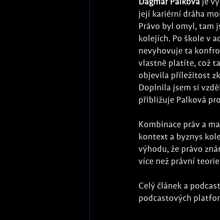
Dagmar Palková
 je v
její kariérní dráha m
Právo byl omyl, tam j
kolejích. Po škole v a
nevyhovuje ta konfron
vlastně platíte, což 
objevila příležitost z
Doplnila jsem si vzdě
přibližuje Palková pr
Kombinace práv a mat
kontext a byznys kole
výhodu, že právo zná
více než právní teori
Celý článek a podcast
podcastových platfo