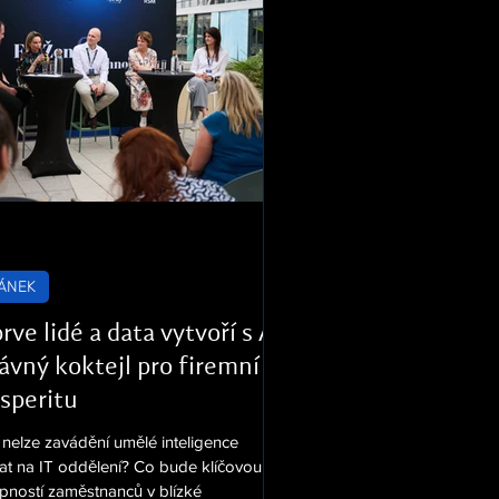
ÁNEK
rve lidé a data vytvoří s AI
ávný koktejl pro firemní
speritu
 nelze zavádění umělé inteligence
at na IT oddělení? Co bude klíčovou
pností zaměstnanců v blízké