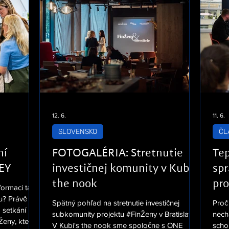
12. 6.
11. 6.
SLOVENSKO
ČL
ní
FOTOGALÉRIA: Stretnutie
Tep
EY
investičnej komunity v Kubi's
spr
the nook
pro
formaci tak,
u? Právě
Spätný pohľad na stretnutie investičnej
Proč
 setkání
subkomunity projektu #FinŽeny v Bratislave.
nech
eny, které
V Kubi's the nook sme spoločne s ONE
scho