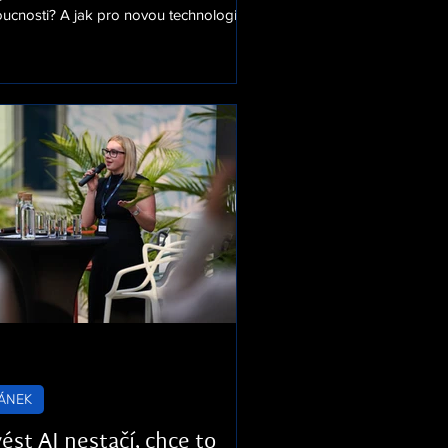
ucnosti? A jak pro novou technologii
at nejvyšší vedení? Nejen o tom se vedla
 debata v rámci dalšího setkání
nologické podkomunity projektu
eny, které hostila společnost RSM. V
lu zasedli Markéta Cechman z ČSOB,
Poláchová z Kooperativy, Kateřina
ier z HP a Jan Hájek z RSM.
rátorem byl Jaroslav Kramer z Cover
y. Umělá inteligenc
ÁNEK
ést AI nestačí, chce to