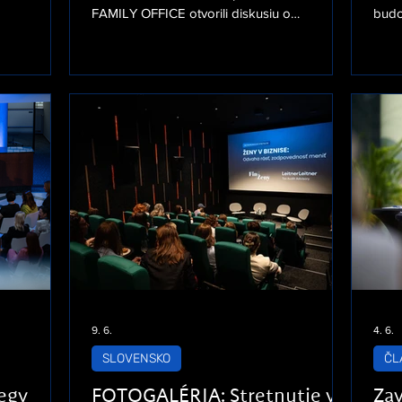
lečností EY.
FAMILY OFFICE otvorili diskusiu o
budo
číková z VIG
aktuálnych témach zo sveta investícií a
získ
eisenbank,
prepojili ženy z oblastí financií, biznisu a
živá
tra
ďalších odborov. Ďakujeme všetkým hosťom
tech
 Součástí
za účasť, a našim panelistkám Andrei Lauren,
Finž
ázky AI
Monike Pálovej a Eve Jahelka Filipp za
pane
nsformaci,
zdieľanie skúseností a pohľadov z praxe.
Eva 
Barb
Mode
Stor
9. 6.
4. 6.
SLOVENSKO
ČL
egy
FOTOGALÉRIA: Stretnutie v
Zav