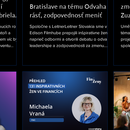
í
Bratislave na tému Odvaha
změ
riela
rásť, zodpovednosť meniť
Zu
cích rolí ve
Spoločne s LeitnerLeitner Slovakia sme v
Uměl
toři a
Edison Filmhube prepojili inšpiratívne ženy
téma
em víc bylo
naprieč odbormi a otvorili debatu o odvahe,
proj
eventu
leadershipe a zodpovednosti za zmenu.
spol
e uskutečnil
Ďakujeme všetkým hosťom za otvorené
Kubí
 O
zdieľanie skúseností aj prítomným dámam za
a kde
 dam nejen z
jedinečnú atmosféru. Veľké ďakujem patrí
zavá
, akademické
takisto panelistkám Anne Fábryovej, Silvii
kde 
 diskuzního
Hroncovej a a Miroslave Plassmann za
stag
. Zasedly v
inšpiratívne pohľady na leadership z
na so
d v České
perspektívy biznisu, kultúry a neziskového
konfe
sektora. Súčasťou večera bola aj
vypa